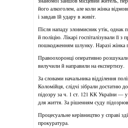
знайомої зайшов місцевий житель, пер
його алкоголем, але коли жінка відмов
і завдав їй удару в живіт.
Після нападу зловмисник утік, однак 
й поліцію. Лікарі госпіталізували її 
пошкодженням шлунку. Наразі жінка пе
Правоохоронці оперативно розшукали 
вилучили й направили на експертизу.
За словами начальника відділення пол
Коломійця, слідчі зібрали достатню д
підозру за ч. 1 ст. 121 КК України —
для життя. За рішенням суду підозрюв
Процесуальне керівництво у справі зд
прокуратура.