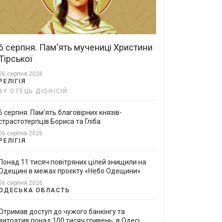
6 серпня. Пам'ять мучениці Христини
Тірської
06 серпня 2026
РЕЛІГІЯ
BY ОТЕЦЬ ДІОНІСІЙ
6 серпня. Пам'ять благовірних князів-
страстотерпців Бориса та Гліба
06 серпня 2026
РЕЛІГІЯ
Понад 11 тисяч повітряних цілей знищили на
Одещині в межах проєкту «Небо Одещини»
06 серпня 2026
ОДЕСЬКА ОБЛАСТЬ
Отримав доступ до чужого банкінгу та
витратив понад 100 тисяч гривень: в Одесі