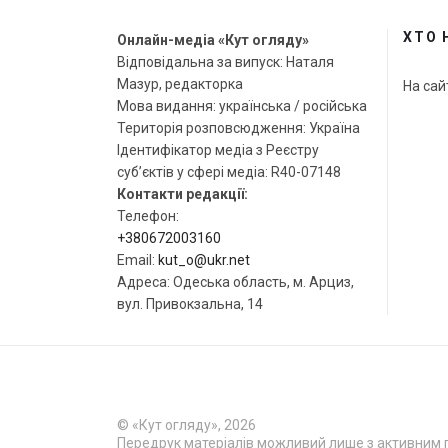
ХТО 
Онлайн-медіа «Кут огляду»
Відповідальна за випуск: Наталя
Мазур, редакторка
На сай
Мова видання: українська / російська
Територія розповсюдження: Україна
Ідентифікатор медіа з Реєстру
суб’єктів у сфері медіа: R40-07148
Контакти редакції:
Телефон:
+380672003160
Email:
kut_o@ukr.net
Адреса: Одеська область, м. Арциз,
вул. Привокзальна, 14
© «Кут огляду», 2026
Передрук матеріалів можливий лише з активним 