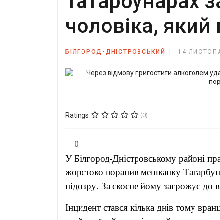
Татарбунарах 
чоловіка, який
БІЛГОРОД-ДНІСТРОВСЬКИЙ
14 ЛИСТОП
Ratings
(0)
0
У Білгород-Дністровському районі пра
жорстоко поранив мешканку Татарбуна
підозру. За скоєне йому загрожує до в
Інцидент стався кілька днів тому вран