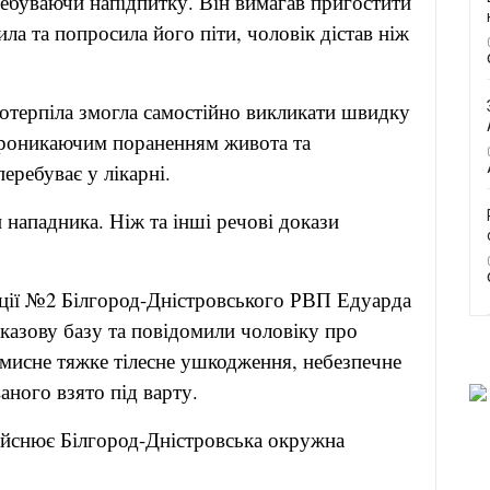
ебуваючи напідпитку. Він вимагав пригостити
ила та попросила його піти, чоловік дістав ніж
потерпіла змогла самостійно викликати швидку
з проникаючим пораненням живота та
ребуває у лікарні.
нападника. Ніж та інші речові докази
іції №2 Білгород-Дністровського РВП Едуарда
оказову базу та повідомили чоловіку про
 умисне тяжке тілесне ушкодження, небезпечне
аного взято під варту.
ійснює Білгород-Дністровська окружна