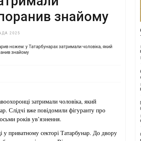
затримали
 поранив знайому
АДА 2025
воохоронці затримали чоловіка, який
р. Слідчі вже повідомили фігуранту про
осьми років ув’язнення.
ці у приватному секторі Татарбунар. До двору