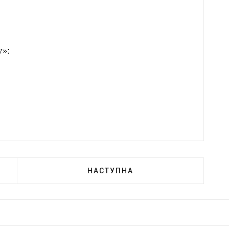
 «Кут огляду»:
НАСТУПНА