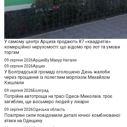
У самому центрі Арциза продають 87 «квадратів»
комерційної нерухомості: що відомо про лот та умови
торгам
09 серпня 2026
Арциз
By Мазур Наталя
09 серпня 2026
Арциз
У Болградській громаді оголошено День жалоби
через прощання із полеглим морпіхом Михайлом
Кишлали
09 серпня 2026
Болград
Потрійна автотроща на трасі Одеса-Миколаїв: троє
загиблих, ще восьмеро людей у лікарні
09 серпня 2026
Одеська область
Повітряні сили повідомили деталі нічної комбінованої
атаки на Одещину