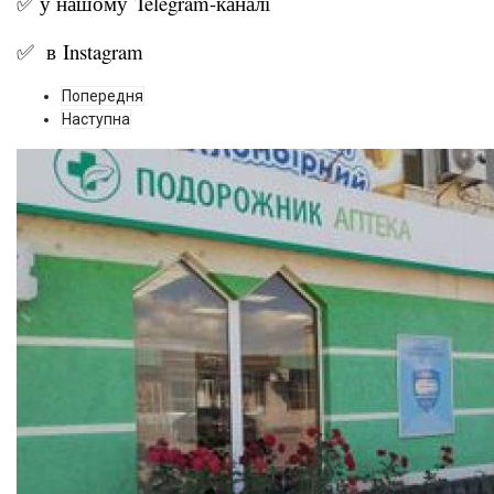
✅ у нашому
Telegram-канал
і
✅ в
Instagram
Попередня
Наступна