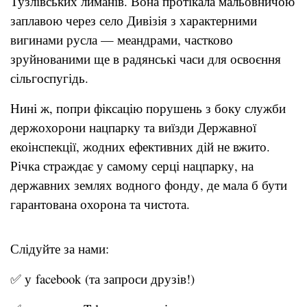
Тузлівських лиманів. Вона протікала мальовничою
заплавою через село Дивізія з характерними
вигинами русла — меандрами, частково
зруйнованими ще в радянські часи для освоєння
сільгоспугідь.
Нині ж, попри фіксацію порушень з боку служби
держохорони нацпарку та виїзди Державної
екоінспекції, жодних ефективних дій не вжито.
Річка страждає у самому серці нацпарку, на
державних землях водного фонду, де мала б бути
гарантована охорона та чистота.
Слідуйте за нами:
✅ у
facebook
(та запроси друзів!)