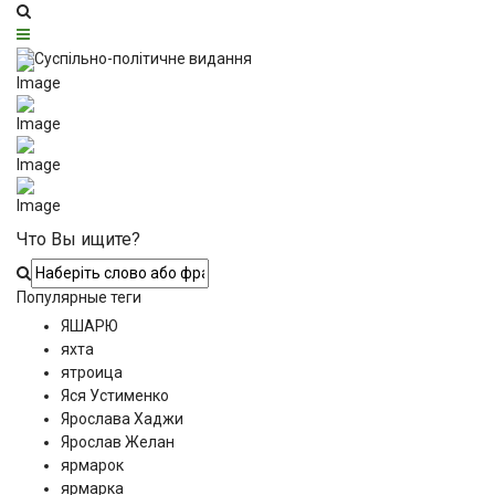
Что Вы ищите?
Популярные теги
ЯШАРЮ
яхта
ятроица
Яся Устименко
Ярослава Хаджи
Ярослав Желан
ярмарок
ярмарка