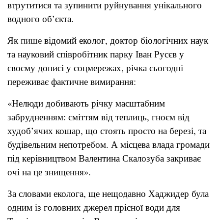
втрутитися та зупинити руйнування унікального
водного об’єкта.
Як
пише
відомий еколог, доктор біологічних наук
та науковий співробітник парку Іван Русєв у
своєму дописі у соцмережах, річка сьогодні
переживає фактичне вимирання:
«Нелюди добивають річку масштабним
забрудненням: сміттям від теплиць, гноєм від
худоб’ячих кошар, що стоять просто на березі, та
будівельним непотребом. А місцева влада громади
під керівництвом Валентина Скалозуба закриває
очі на це знищення».
За словами еколога, ще нещодавно Хаджидер була
одним із головних джерел прісної води для