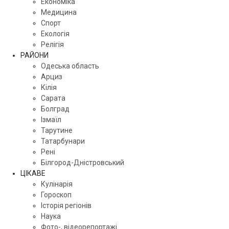
Економіка
Медицина
Спорт
Екологія
Релігія
РАЙОНИ
Одеська область
Арциз
Кілія
Сарата
Болград
Ізмаїл
Тарутине
Татарбунари
Рені
Білгород-Дністровський
ЦІКАВЕ
Кулінарія
Гороскоп
Історія регіонів
Наука
Фото-, відеорепортажі