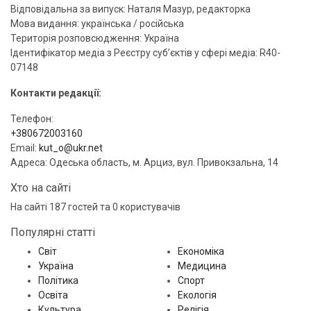
Відповідальна за випуск: Наталя Мазур, редакторка
Мова видання: українська / російська
Територія розповсюдження: Україна
Ідентифікатор медіа з Реєстру суб’єктів у сфері медіа: R40-
07148
Контакти редакції:
Телефон:
+380672003160
Email:
kut_o@ukr.net
Адреса: Одеська область, м. Арциз, вул. Привокзальна, 14
Хто на сайті
На сайті 187 гостей та 0 користувачів
Популярні статті
Світ
Економіка
Україна
Медицина
Політика
Спорт
Освіта
Екологія
Культура
Релігія