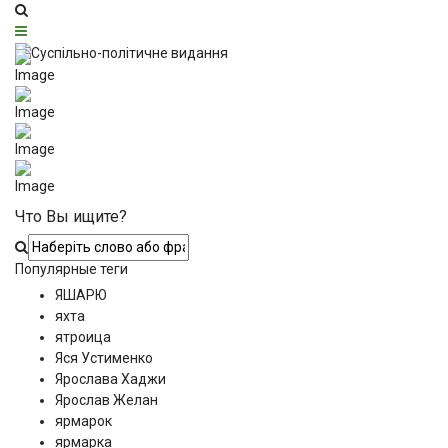
Что Вы ищите?
Популярные теги
ЯШАРЮ
яхта
ятроица
Яся Устименко
Ярослава Хаджи
Ярослав Желан
ярмарок
ярмарка