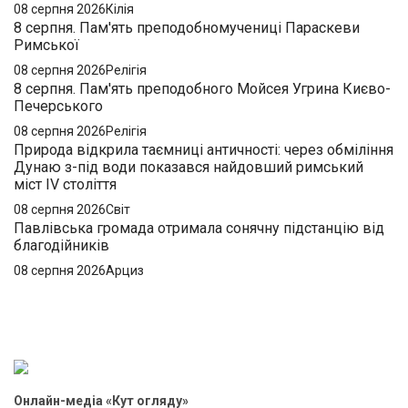
08 серпня 2026
Кілія
8 серпня. Пам'ять преподобномучениці Параскеви
Римської
08 серпня 2026
Релігія
8 серпня. Пам'ять преподобного Мойсея Угрина Києво-
Печерського
08 серпня 2026
Релігія
Природа відкрила таємниці античності: через обміління
Дунаю з-під води показався найдовший римський
міст IV століття
08 серпня 2026
Світ
Павлівська громада отримала сонячну підстанцію від
благодійників
08 серпня 2026
Арциз
Онлайн-медіа «Кут огляду»