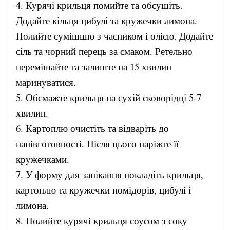
4. Курячі крильця помийте та обсушіть.
Додайте кільця цибулі та кружечки лимона.
Полийте сумішшю з часником і олією. Додайте
сіль та чорний перець за смаком. Ретельно
перемішайте та залиште на 15 хвилин
маринуватися.
5. Обсмажте крильця на сухій сковорідці 5-7
хвилин.
6. Картоплю очистіть та відваріть до
напівготовності. Після цього наріжте її
кружечками.
7. У форму для запікання покладіть крильця,
картоплю та кружечки помідорів, цибулі і
лимона.
8. Полийте курячі крильця соусом з соку