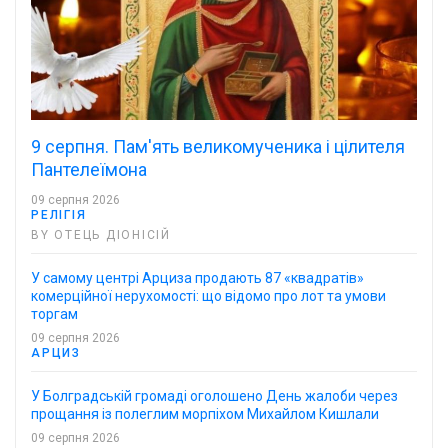
9 серпня. Пам'ять великомученика і цілителя
Пантелеїмона
09 серпня 2026
РЕЛІГІЯ
BY ОТЕЦЬ ДІОНІСІЙ
У самому центрі Арциза продають 87 «квадратів»
комерційної нерухомості: що відомо про лот та умови
торгам
09 серпня 2026
АРЦИЗ
У Болградській громаді оголошено День жалоби через
прощання із полеглим морпіхом Михайлом Кишлали
09 серпня 2026