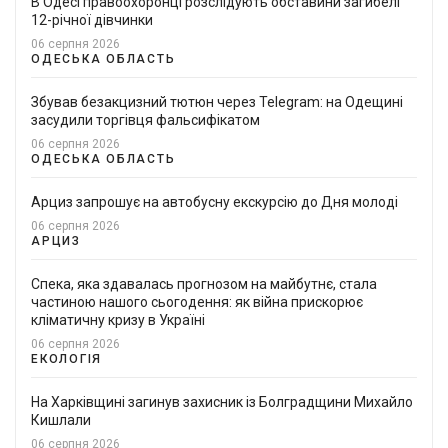
В Одесі правоохоронці розслідують обставини загибелі
12-річної дівчинки
06 серпня 2026
ОДЕСЬКА ОБЛАСТЬ
Збував безакцизний тютюн через Telegram: на Одещині
засудили торгівця фальсифікатом
06 серпня 2026
ОДЕСЬКА ОБЛАСТЬ
Арциз запрошує на автобусну екскурсію до Дня молоді
06 серпня 2026
АРЦИЗ
Спека, яка здавалась прогнозом на майбутнє, стала
частиною нашого сьогодення: як війна прискорює
кліматичну кризу в Україні
06 серпня 2026
ЕКОЛОГІЯ
На Харківщині загинув захисник із Болградщини Михайло
Кишлали
06 серпня 2026