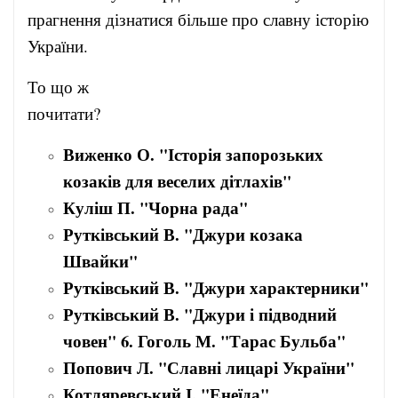
прагнення дізнатися більше про славну історію
України.
То що ж
почита
Виженко О. "Історія запорозьких
козаків для веселих дітлахів"
Куліш П. "Чорна рада"
Рутківський В. "Джури козака
Швайки"
Рутківський В. "Джури характерники"
Рутківський В. "Джури і підводний
човен" 6. Гоголь М. "Тарас Бульба"
Попович Л. "Славні лицарі України"
Котляревський І. "Енеїда"