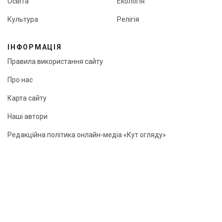
Освіта
Екологія
Культура
Релігія
ІНФОРМАЦІЯ
Правила використання сайту
Про нас
Карта сайту
Наші автори
Редакційна політика онлайн-медіа «Кут огляду»
© «Кут огляду», 2026
Передрук матеріалів можливий лише з активним посиланням
на сайт.
"Webcreator ©"