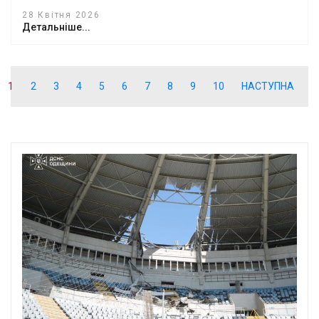
28 Квітня 2026
Детальніше...
1
2
3
4
5
6
7
8
9
10
НАСТУПНА