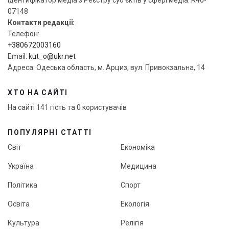
Ідентифікатор медіа з Реєстру суб’єктів у сфері медіа: R40-
07148
Контакти редакції:
Телефон:
+380672003160
Email:
kut_o@ukr.net
Адреса: Одеська область, м. Арциз, вул. Привокзальна, 14
ХТО НА САЙТІ
На сайті 141 гість та 0 користувачів
ПОПУЛЯРНІ СТАТТІ
Світ
Економіка
Україна
Медицина
Політика
Спорт
Освіта
Екологія
Культура
Релігія