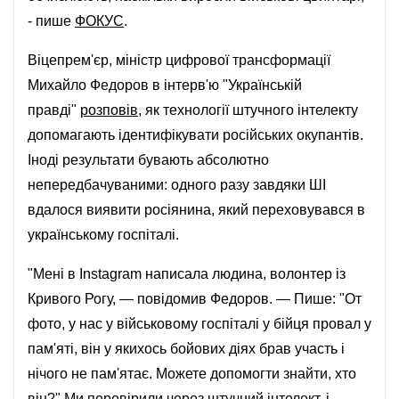
- пише
ФОКУС
.
Віцепрем'єр, міністр цифрової трансформації
Михайло Федоров в інтерв'ю "Українській
правді"
розповів
, як технології штучного інтелекту
допомагають ідентифікувати російських окупантів.
Іноді результати бувають абсолютно
непередбачуваними: одного разу завдяки ШІ
вдалося виявити росіянина, який переховувався в
українському госпіталі.
"Мені в Instagram написала людина, волонтер із
Кривого Рогу, — повідомив Федоров. — Пише: "От
фото, у нас у військовому госпіталі у бійця провал у
пам'яті, він у якихось бойових діях брав участь і
нічого не пам'ятає. Можете допомогти знайти, хто
він?" Ми перевірили через штучний інтелект, і