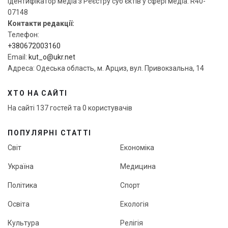
Ідентифікатор медіа з Реєстру суб’єктів у сфері медіа: R40-
07148
Контакти редакції:
Телефон:
+380672003160
Email:
kut_o@ukr.net
Адреса: Одеська область, м. Арциз, вул. Привокзальна, 14
ХТО НА САЙТІ
На сайті 137 гостей та 0 користувачів
ПОПУЛЯРНІ СТАТТІ
Світ
Економіка
Україна
Медицина
Політика
Спорт
Освіта
Екологія
Культура
Релігія