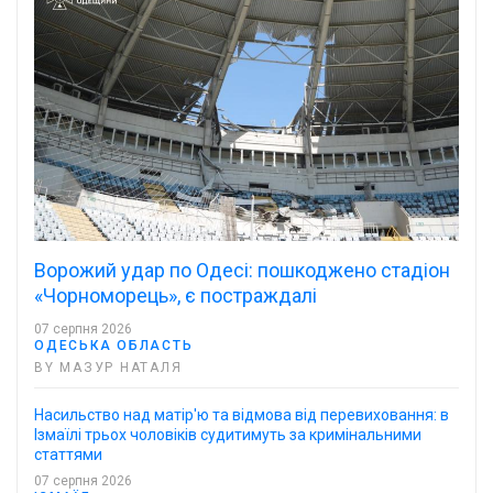
Ворожий удар по Одесі: пошкоджено стадіон
«Чорноморець», є постраждалі
07 серпня 2026
ОДЕСЬКА ОБЛАСТЬ
BY МАЗУР НАТАЛЯ
Насильство над матір'ю та відмова від перевиховання: в
Ізмаїлі трьох чоловіків судитимуть за кримінальними
статтями
07 серпня 2026