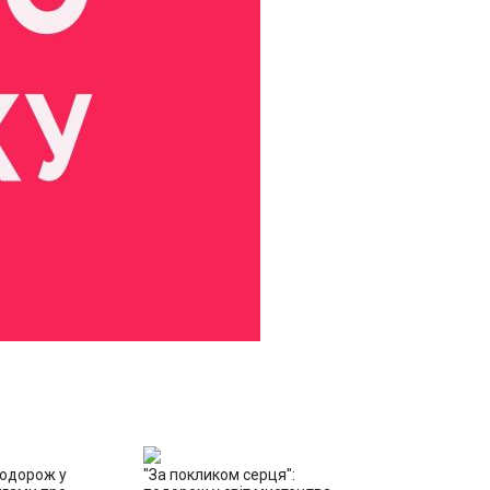
подорож у
"За покликом серця":