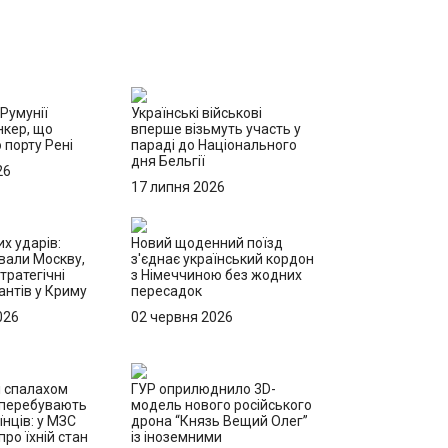
 Румунії
Українські військові
нкер, що
вперше візьмуть участь у
 порту Рені
параді до Національного
дня Бельгії
26
17 липня 2026
х ударів:
Новий щоденний поїзд
вали Москву,
з'єднає український кордон
тратегічні
з Німеччиною без жодних
антів у Криму
пересадок
026
02 червня 2026
і спалахом
ГУР оприлюднило 3D-
 перебувають
модель нового російського
їнців: у МЗС
дрона “Князь Вещий Олег”
ро їхній стан
із іноземними