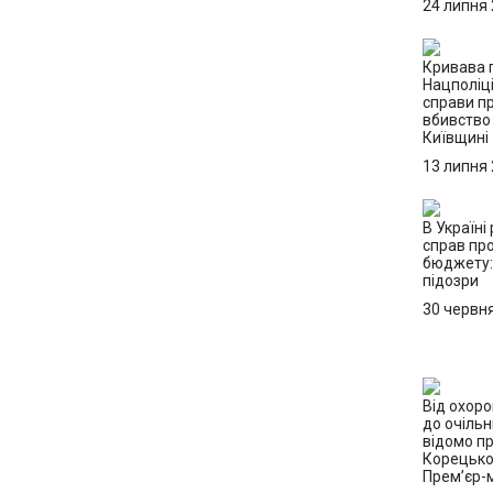
24 липня
Кривава п
Нацполіці
справи п
вбивство 
Київщині
13 липня
В Україні
справ пр
бюджету:
підозри
30 червн
Від охор
до очільн
відомо пр
Корецько
Прем’єр-м