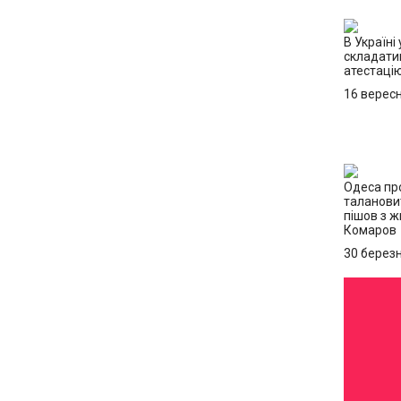
В Україні 
складати
атестацію
16 верес
Одеса пр
таланови
пішов з 
Комаров
30 берез