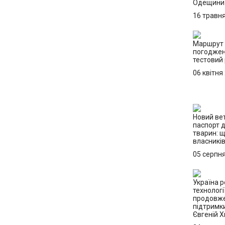
Одещини
16 травн
Маршрут 
погоджен
тестовий
06 квітня
Новий ве
паспорт 
тварин: 
власникі
05 серпн
Україна р
технологі
продовже
підтримк
Євгеній 