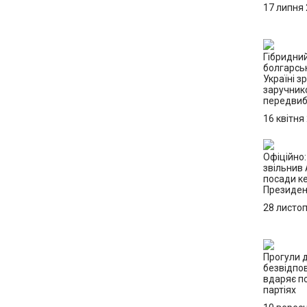
17 липня
Гібридний
болгарсь
Україні з
заручник
передвиб
16 квітня
Офіційно
звільнив 
посади ке
Президен
28 листо
Прогули д
безвідпо
вдаряє по
партіях