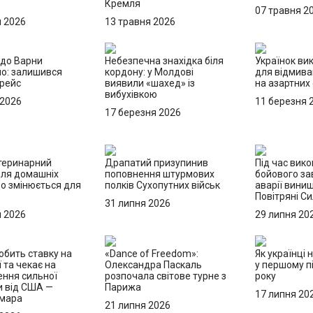
Кремля
07 травня 2
я 2026
13 травня 2026
до Варни
Небезпечна знахідка біля
Українок ви
о: залишився
кордону: у Молдові
для відмива
 рейс
виявили «шахед» із
на азартних
вибухівкою
 2026
11 березня 
17 березня 2026
теринарний
Драпатий призупинив
Під час вик
для домашніх
поповнення штурмових
бойового за
що змінюється для
полків Сухопутних військ
аварії вини
в
Повітряні С
31 липня 2026
я 2026
29 липня 20
обить ставку на
«Dance of Freedom»:
Як українці 
ї та чекає на
Олександра Паскаль
у першому пі
ння сильної
розпочала світове турне з
року
и від США —
Парижа
17 липня 20
Хмара
21 липня 2026