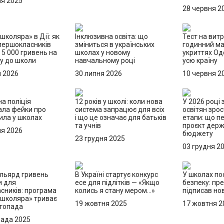
ня 2025
28 червня 2
школяра» в Дії: як
Інклюзивна освіта: що
Тест на витр
першокласників
зміниться в українських
годинний м
5 000 гривень на
школах у новому
укриттях О
ку до школи
навчальному році
усю країну
я 2026
30 липня 2026
10 червня 2
а поліція
12 років у школі: коли нова
У 2026 році
ала фейки про
система запрацює для всіх
освітян зрос
ила у школах
і що це означає для батьків
етапи: що п
та учнів
проєкт дер
ня 2026
бюджету
23 грудня 2025
03 грудня 2
льярд гривень
В Україні стартує конкурс
У школах по
и для
есе для підлітків — «Якщо
безпеку: пр
сників: програма
колись я стану мером…»
підписав но
 школяра» триває
19 жовтня 2025
17 жовтня 2
стопада
пада 2025