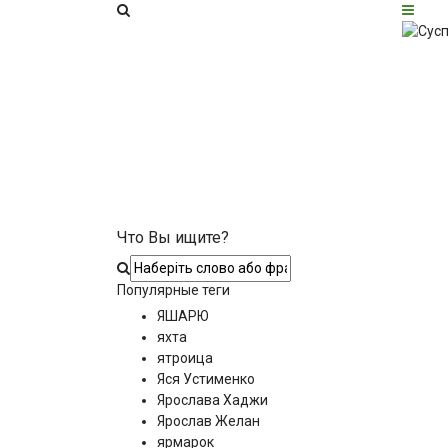
Что Вы ищите?
Популярные теги
ЯШАРЮ
яхта
ятроица
Яся Устименко
Ярослава Хаджи
Ярослав Желан
ярмарок