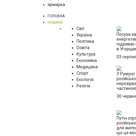
ярмарка
ГОЛОВНА
НОВИНИ
Світ
Посуха з
Україна
енергетиц
Політика
підриває 
Освіта
в Угорщи
Культура
03 серпн
Економіка
Медицина
Спорт
У Румунії
російсько
Екологія
нерозірв
Релігія
частино
30 червн
Путін сп
російськ
для жител
що це мо