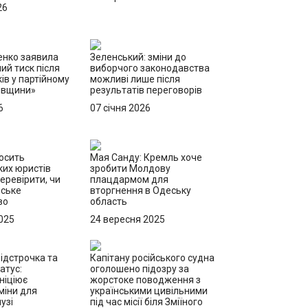
26
енко заявила
Зеленський: зміни до
ий тиск після
виборчого законодавства
ів у партійному
можливі лише після
ківщини»
результатів переговорів
6
07 січня 2026
осить
Мая Санду: Кремль хоче
их юристів
зробити Молдову
еревірити, чи
плацдармом для
йське
вторгнення в Одеську
во
область
025
24 вересня 2025
ідстрочка та
Капітану російського судна
атус:
оголошено підозру за
ніціює
жорстоке поводження з
міни для
українськими цивільними
узі
під час місії біля Зміїного