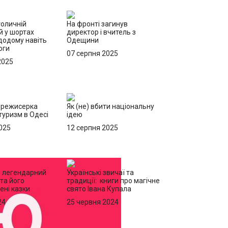
толичній
На фронті загинув
ей у шортах
директор і вчитель з
додому навіть
Одещини
оги
07 серпня 2025
2025
 режисерка
Як (не) вбити національну
уризм в Одесі
ідею
025
12 серпня 2025
: легендарний
Українські звичаї та
та його
традиції: книги про магічне
ні казки
свято Івана Купала
24
25 червня 2024