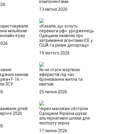
компонентами
026
13 квітня 2026
користовували
«Казали, що хочуть
ння мільйонів
перемоги рф»: уродженець
 онлайн-іграх
Одещини заявляє про
затримання агентами ICE у
2026
США та ризик депортації
19 лютого 2026
онання
Як не стати жертвою
вдання зазнав
аферистів під час
щувач F-16 –
бронювання житла та
или ЗСУ
квитків
26
25 липня 2026
називали дітей
Через масовані обстріли
вріччі 2026
Одещини Україна шукає
альтернативні шляхи для
експорту зерна
26
17 липня 2026