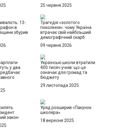
025
25 червня 2025
ивалість: 13-
Трагедія «золотого
арафон в
покоління»: чому Україна
дещини збурив
втрачає свій найбільший
демографічний скарб
026
09 червня 2026
 зарплати
Українські школи втратили
туть у два
400 тисяч учнів: що це
ередбачає
означає для громад та
жавного
бюджету
29 листопада 2025
025
силять
Уряд розширив «Пакунок
езидент
школяра»
вий закон
18 вересня 2025
025