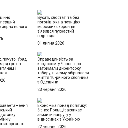
іційно
Вусаті, хвостаті та без
 перший
погонів: як на позиціях
н зерна нового
морських охоронців
з'явився пухнастий
підрозділ
26
01 липня 2026
д почуто: Уряд
Справедливість за
млрд грн на
кордоном: у Чорногорії
ітянам і
затримали директорку
икам
табору, в якому обірвалося
життя 10-річного хлопчика
026
з Одещини
23 червня 2026
езавантаження
Економіка понад політику:
нський
бізнес Польщі закликає
ідставку
знизити напругу у
міни у
відносинах з Україною
них органах
22 червня 2026