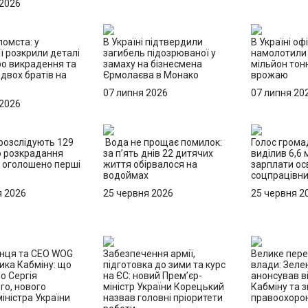
 2026
омста: у
В Україні підтвердили
В Україні оф
ї розкрили деталі
загибель підозрюваної у
намолотили
ро викрадення та
замаху на бізнесмена
мільйон тон
двох братів на
Єрмолаєва в Монако
врожаю
07 липня 2026
07 липня 20
 2026
 розслідують 129
Вода не прощає помилок:
Голос грома
о розкрадання
за п’ять днів 22 дитячих
виділив 6,6 
 оголошено перші
життя обірвалося на
зарплати осв
водоймах
соцпрацівн
я 2026
25 червня 2026
25 червня 2
онця та CEO WOG
Забезпечення армії,
Велике пер
ика Кабміну: що
підготовка до зими та курс
влади: Зеле
о Сергія
на ЄС: новий Прем’єр-
анонсував в
го, нового
міністр України Корецький
Кабміну та з
іністра України
назвав головні пріоритети
правоохорон