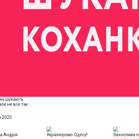
ні шукають
але не все так
о 2025
а Андрія
Українізуємо Одесу!
Захоплива 