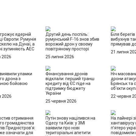
агрожує ядерній
Другий день поспіль:
Біля берегів
і Європи: Румунія
румунський F-16 знов збив
вибухнув та
скелю на Дунаї, а
ворожий дрон у своєму
прямував до
ні зупиняють АЕС
повітряному просторі
21 липня 20
я 2026
25 липня 2026
 виявили уламки
Фінансування дронів
Ніч масовани
го дрона з
відклали: перший транш
дрони атаку
аною бойовою
кредиту від ЄС піде на
Брянськ та с
ю
підтримку бюджету
об'єкти окуп
України
я 2026
22 червня 2
25 червня 2026
ростив отримання
Путін знову націлився на
На лайнері з
ого громадянства
Одесу та Київ: у ЗМІ
хантавірусу
ів Придністров’я:
заявили про нові
п’ятеро укра
же означати для
територіальні апетити
повідомили п