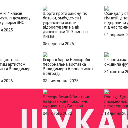
учні 4 класів
Шорти проти закону: як
Скандал у с
муть підсумкову
батьки, омбудсмен і
гімназії: діт
 у формі ЗНО
управління освіти
відправили 
відреагували на дії
під час трив
ня 2025
директорки 109 гімназії
04 вересня 
Києва
05 вересня 2025
ощається з
Яскраві барви Бессарабії:
Як арцизька
тим артистом:
персональна виставка
оживила фут
життя Володимир
Володимира Афанасьєва в
31 жовтня 2
Болграді
ня 2026
03 листопада 2025
Бессарабський болгарин
Роальд Дал
надихає нове покоління
письменник 
музикантів у Болгарії
непереверше
04 лютого 2025
18 липня 20