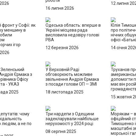
роботи
 2026
12 липня 20
16 липня 2026
 фронт у Софії: як
Одеська область: вперше в
Юлія Тимош
ку меншину в
Україні місцева рада
про політичн
робили
висловила недовіру голові
нічних обшук
ом
РВА
офісі «Бать
орчих ігор
12 березня 2026
14 січня 202
 2026
: Зеленський
У Верховній Раді
Труханов пр
Андрія Єрмака з
обговорюють можливе
американськ
рівника Офісу
звільнення Андрія Єрмака
допомогти п
та - УКАЗ
з посади голови ОП — ЗМІ
має він росі
громадянст
пада 2025
18 листопада 2025
15 жовтня 2
епутатів: чому
Три нардепи з Одещини
Морякам – в
відальність
задекларували найбільше
офіційний ст
 людям, а не по
нерухомості у 2024 році
Тимошенко і
масштабні з
08 серпня 2025
морської гал