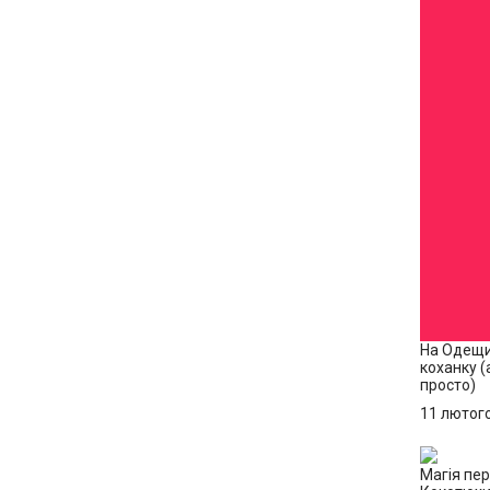
На Одещи
коханку (
просто)
11 лютог
Магія пер