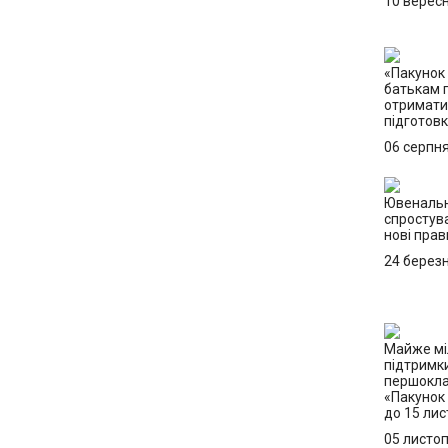
10 верес
«Пакунок 
батькам 
отримати 
підготов
06 серпн
Ювенальн
спростув
нові прав
24 берез
Майже мі
підтримк
першокла
«Пакунок
до 15 ли
05 листо