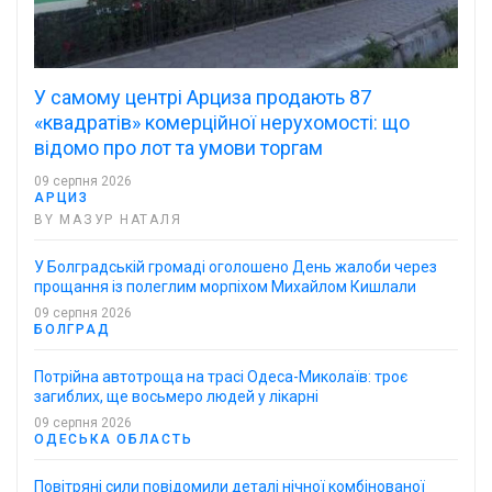
У самому центрі Арциза продають 87
«квадратів» комерційної нерухомості: що
відомо про лот та умови торгам
09 серпня 2026
АРЦИЗ
BY МАЗУР НАТАЛЯ
У Болградській громаді оголошено День жалоби через
прощання із полеглим морпіхом Михайлом Кишлали
09 серпня 2026
БОЛГРАД
Потрійна автотроща на трасі Одеса-Миколаїв: троє
загиблих, ще восьмеро людей у лікарні
09 серпня 2026
ОДЕСЬКА ОБЛАСТЬ
Повітряні сили повідомили деталі нічної комбінованої