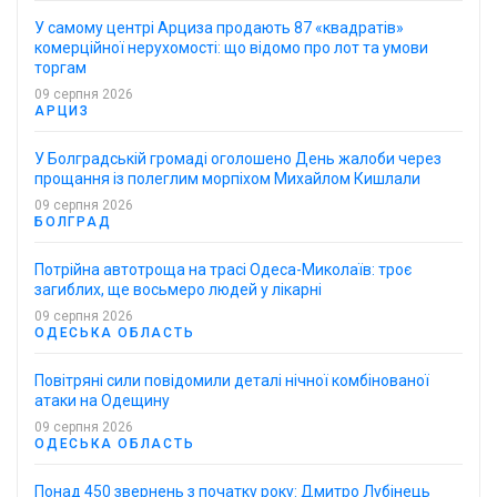
У самому центрі Арциза продають 87 «квадратів»
комерційної нерухомості: що відомо про лот та умови
торгам
09 серпня 2026
АРЦИЗ
У Болградській громаді оголошено День жалоби через
прощання із полеглим морпіхом Михайлом Кишлали
09 серпня 2026
БОЛГРАД
Потрійна автотроща на трасі Одеса-Миколаїв: троє
загиблих, ще восьмеро людей у лікарні
09 серпня 2026
ОДЕСЬКА ОБЛАСТЬ
Повітряні сили повідомили деталі нічної комбінованої
атаки на Одещину
09 серпня 2026
ОДЕСЬКА ОБЛАСТЬ
Понад 450 звернень з початку року: Дмитро Лубінець