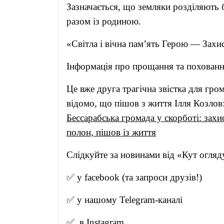
Зазначається, що земляки розділяють б
разом із родиною.
«Світла і вічна пам’ять Герою — Захи
Інформація про прощання та похованн
Це вже друга трагічна звістка для гро
відомо, що пішов з життя Ілля Козлов
Бессарабська громада у скорботі: зах
полон, пішов із життя
Слідкуйте за новинами від 
✅ у
facebook
(та запроси друзів!)
✅ у нашому
Telegram-канал
і
✅ в
Instagram