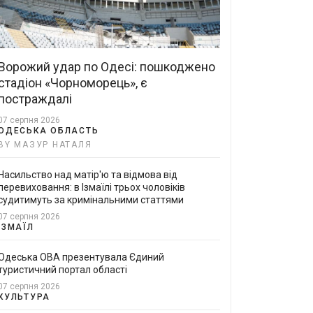
Ворожий удар по Одесі: пошкоджено
стадіон «Чорноморець», є
постраждалі
07 серпня 2026
ОДЕСЬКА ОБЛАСТЬ
BY МАЗУР НАТАЛЯ
Насильство над матір'ю та відмова від
перевиховання: в Ізмаїлі трьох чоловіків
судитимуть за кримінальними статтями
07 серпня 2026
ІЗМАЇЛ
Одеська ОВА презентувала Єдиний
туристичний портал області
07 серпня 2026
КУЛЬТУРА