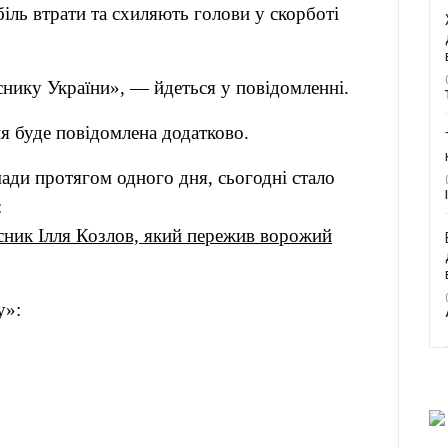
іль втрати та схиляють голови у скорботі
снику України», — йдеться у повідомленні.
я буде повідомлена додатково.
мади протягом одного дня, сьогодні стало
:
исник Ілля Козлов, який пережив ворожий
«Кут огляду»: