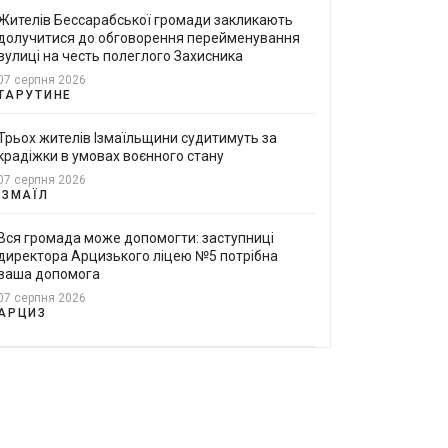
Жителів Бессарабської громади закликають
долучитися до обговорення перейменування
вулиці на честь полеглого Захисника
07 серпня 2026
ТАРУТИНЕ
Трьох жителів Ізмаїльщини судитимуть за
крадіжки в умовах воєнного стану
07 серпня 2026
ІЗМАЇЛ
Вся громада може допомогти: заступниці
директора Арцизького ліцею №5 потрібна
ваша допомога
07 серпня 2026
АРЦИЗ