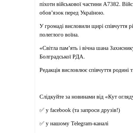
піхоти військової частини А7382. Вій
обов’язок перед Україною.
У громаді висловили щирі співчуття р
полеглого воїна.
«Світла пам’ять і вічна шана Захисни
Болградської РДА.
Редакція висловлює співчуття родині т
Слідкуйте за новинами від 
✅ у
facebook
(та запроси друзів!)
✅ у нашому
Telegram-канал
і