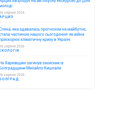
Арциз запрошує на автобусну екскурсію до Дня
молоді
06 серпня 2026
АРЦИЗ
Спека, яка здавалась прогнозом на майбутнє,
стала частиною нашого сьогодення: як війна
прискорює кліматичну кризу в Україні
06 серпня 2026
ЕКОЛОГІЯ
На Харківщині загинув захисник із
Болградщини Михайло Кишлали
06 серпня 2026
БОЛГРАД