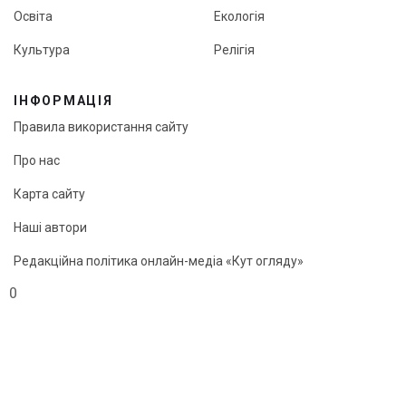
Освіта
Екологія
Культура
Релігія
ІНФОРМАЦІЯ
Правила використання сайту
Про нас
Карта сайту
Наші автори
Редакційна політика онлайн-медіа «Кут огляду»
0
© «Кут огляду», 2026
Передрук матеріалів можливий лише з активним посиланням
на сайт.