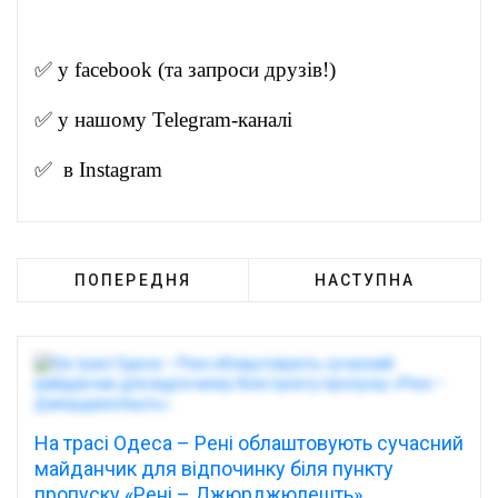
✅ у
facebook
(та запроси друзів!)
✅ у нашому
Telegram-канал
і
✅ в
Instagram
ПОПЕРЕДНЯ
НАСТУПНА
На трасі Одеса – Рені облаштовують сучасний
майданчик для відпочинку біля пункту
пропуску «Рені – Джюрджюлешть»