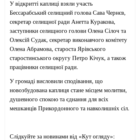
У відкритті каплиці взяли участь
Бессарабський селищний голова Сава Чернєв,
секретар селищної ради Анетта Куракова,
заступники селищного голови Олена Сілоч та
Олексій Судак, секретар виконавчого комітету
Олена Абрамова, староста Ярівського
старостинського округу Петро Кічук, а також
працівники селищної ради.
У громаді висловили сподівання, що
новозбудована каплиця стане місцем молитви,
душевного спокою та єднання для всіх
мешканців Прикордонного та навколишніх сіл.
Слідкуйте за новинами від «Кут огляду»: