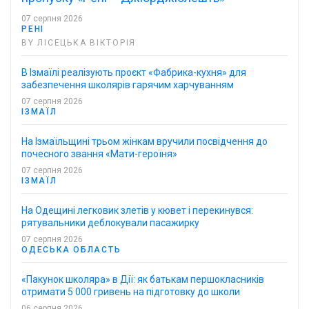
07 серпня 2026
РЕНІ
BY ЛІСЕЦЬКА ВІКТОРІЯ
В Ізмаїлі реалізують проєкт «Фабрика-кухня» для
забезпечення школярів гарячим харчуванням
07 серпня 2026
ІЗМАЇЛ
На Ізмаїльщині трьом жінкам вручили посвідчення до
почесного звання «Мати-героїня»
07 серпня 2026
ІЗМАЇЛ
На Одещині легковик злетів у кювет і перекинувся:
рятувальники деблокували пасажирку
07 серпня 2026
ОДЕСЬКА ОБЛАСТЬ
«Пакунок школяра» в Дії: як батькам першокласників
отримати 5 000 гривень на підготовку до школи
06 серпня 2026