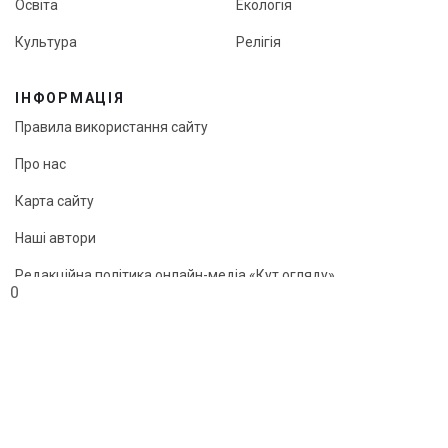
Освіта
Екологія
Культура
Релігія
ІНФОРМАЦІЯ
Правила використання сайту
Про нас
Карта сайту
Наші автори
Редакційна політика онлайн-медіа «Кут огляду»
0
© «Кут огляду», 2026
Передрук матеріалів можливий лише з активним посиланням
на сайт.
"Webcreator ©"