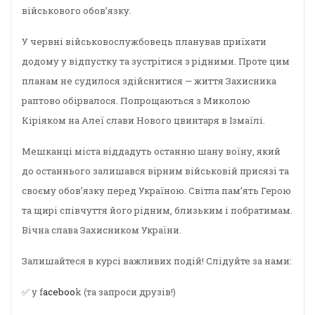
військового обов’язку.
У червні військовослужбовець планував приїхати
додому у відпустку та зустрітися з рідними. Проте цим
планам не судилося здійснитися — життя Захисника
раптово обірвалося. Попрощаються з Миколою
Кіріяком на Алеї слави Нового цвинтаря в Ізмаїлі.
Мешканці міста віддадуть останню шану воїну, який
до останнього залишався вірним військовій присязі та
своєму обов’язку перед Україною. Світла пам’ять Герою
та щирі співчуття його рідним, близьким і побратимам.
Вічна слава Захисником України.
Залишайтеся в курсі важливих подій! Слідуйте за нами:
✅ у f
aceboo
k (та запроси друзів!)