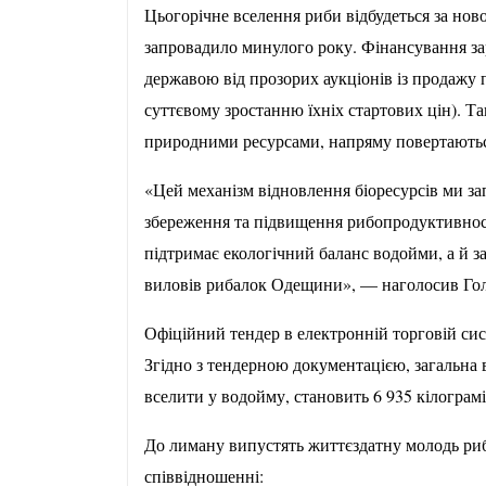
Цьогорічне вселення риби відбудеться за но
запровадило минулого року. Фінансування за
державою від прозорих аукціонів із продажу 
суттєвому зростанню їхніх стартових цін). Та
природними ресурсами, напряму повертаються
«Цей механізм відновлення біоресурсів ми за
збереження та підвищення рибопродуктивнос
підтримає екологічний баланс водойми, а й з
виловів рибалок Одещини», — наголосив Гол
Офіційний тендер в електронній торговій сис
Згідно з тендерною документацією, загальна 
вселити у водойму, становить 6 935 кілограмі
До лиману випустять життєздатну молодь риб
співвідношенні: