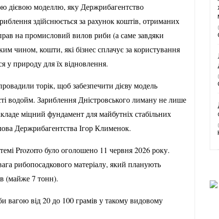
вою дієвою моделлю, яку Держрибагентство
риблення здійснюється за рахунок коштів, отриманих
прав на промисловий вилов риби (а саме завдяки
ким чином, кошти, які бізнес сплачує за користування
 у природу для їх відновлення.
провадили торік, щоб забезпечити дієву модель
ті водойм. Зариблення Дністровського лиману не лише
акладе міцний фундамент для майбутніх стабільних
ова Держрибагентства Ігор Клименок.
темі Prozorro було оголошено 11 червня 2026 року.
вага рибопосадкового матеріалу, який планують
в (майже 7 тонн).
и вагою від 20 до 100 грамів у такому видовому