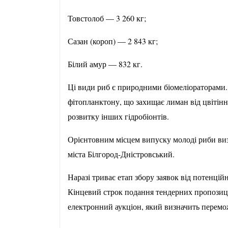
Товстолоб — 3 260 кг;
Сазан (короп) — 2 843 кг;
Білий амур — 832 кг.
Ці види риб є природними біомеліораторами
фітопланктону, що захищає лиман від цвітіння
розвитку інших гідробіонтів.
Орієнтовним місцем випуску молоді риби ви
міста Білгород-Дністровський.
Наразі триває етап збору заявок від потенці
Кінцевий строк подання тендерних пропозицій
електронний аукціон, який визначить перемож