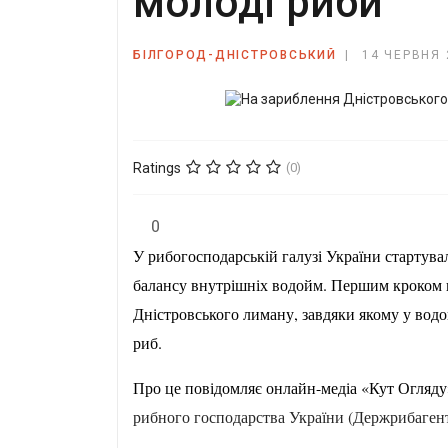
молоді риби
БІЛГОРОД-ДНІСТРОВСЬКИЙ
14 ЧЕРВНЯ 
Ratings
(0)
0
У рибогосподарській галузі України стартува
балансу внутрішніх водойм. Першим кроком ц
Дністровського лиману, завдяки якому у вод
риб.
Про це повідомляє онлайн-медіа «Кут Огляд
рибного господарства України (Держрибагент