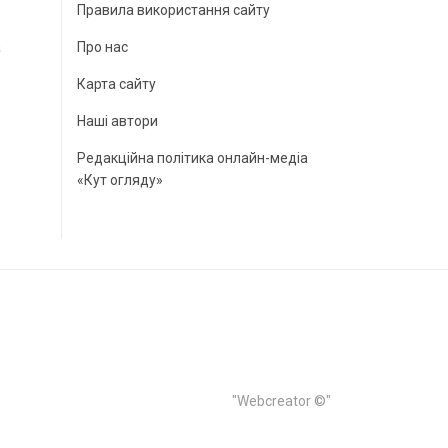
Правила використання сайту
а
Про нас
Карта сайту
Наші автори
Редакційна політика онлайн-медіа
«Кут огляду»
"Webcreator ©"