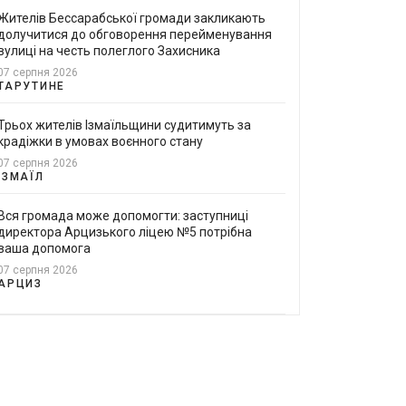
Жителів Бессарабської громади закликають
долучитися до обговорення перейменування
вулиці на честь полеглого Захисника
07 серпня 2026
ТАРУТИНЕ
Трьох жителів Ізмаїльщини судитимуть за
крадіжки в умовах воєнного стану
07 серпня 2026
ІЗМАЇЛ
Вся громада може допомогти: заступниці
директора Арцизького ліцею №5 потрібна
ваша допомога
07 серпня 2026
АРЦИЗ