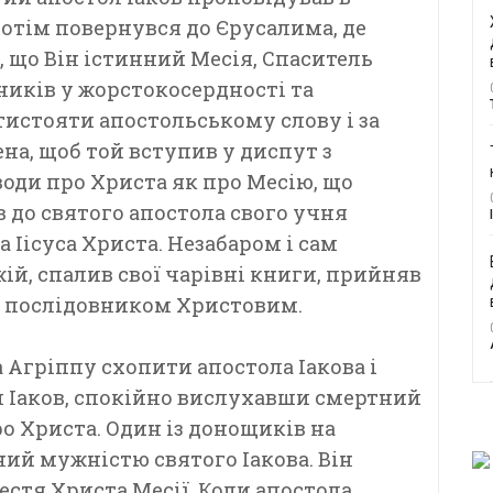
 Потім повернувся до Єрусалима, де
, що Він істинний Месія, Спаситель
жників у жорстокосердності та
ротистояти апостольському слову і за
на, щоб той вступив у диспут з
води про Христа як про Месію, що
 до святого апостола свого учня
да Іісуса Христа. Незабаром і сам
ій, спалив свої чарівні книги, прийняв
м послідовником Христовим.
а Агріппу схопити апостола Іакова і
й Іаков, спокійно вислухавши смертний
о Христа. Один із донощиків на
ений мужністю святого Іакова. Він
естя Христа Месії. Коли апостола