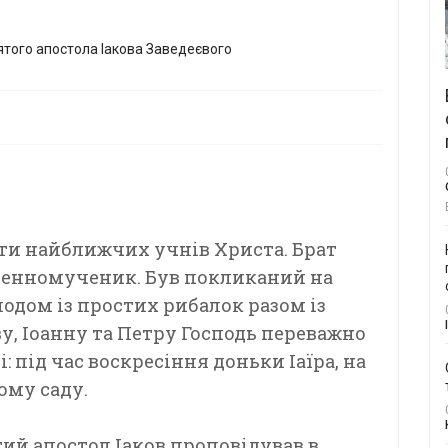
яти найближчих учнів Христа. Брат
ященномученик. Був покликаний на
одом із простих рибалок разом із
у, Іоанну та Петру Господь переважно
 під час воскресіння доньки Іаїра, на
ому саду.
тий апостол Іаков проповідував в