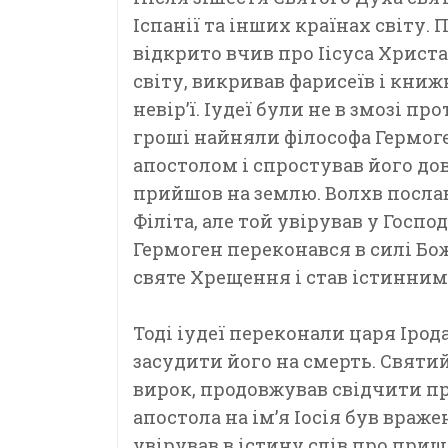
Іспанії та інших країнах світу.
відкрито вчив про Іісуса Христа
світу, викривав фарисеїв і кни
невір’ї. Іудеї були не в змозі п
гроші найняли філософа Гермоге
апостолом і спростував його до
прийшов на землю. Волхв послав
Філіта, але той увірував у Госпо
Гермоген переконався в силі Бож
святе Хрещення і став істинни
Тоді іудеї переконали царя Ірод
засудити його на смерть. Святи
вирок, продовжував свідчити пр
апостола на ім’я Іосія був враж
увірував в істину слів про приш