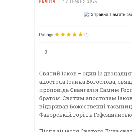
РЕЛІГІЯ
13 ТРАВНЯ 2026
Ratings
(2)
0
Святий Іаков – один із дванадц
апостола Іоанна Богослова, св
проповідь Євангелія Самим Госп
братом. Святим апостолам Іаков
відкривав Божественні таємниці:
Фаворській горі і в Гефсиманськ
Після зішестя Святого Духа свя