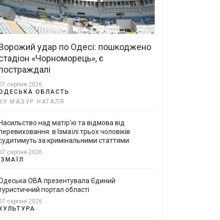
Ворожий удар по Одесі: пошкоджено
стадіон «Чорноморець», є
постраждалі
07 серпня 2026
ОДЕСЬКА ОБЛАСТЬ
BY МАЗУР НАТАЛЯ
Насильство над матір'ю та відмова від
перевиховання: в Ізмаїлі трьох чоловіків
судитимуть за кримінальними статтями
07 серпня 2026
ІЗМАЇЛ
Одеська ОВА презентувала Єдиний
туристичний портал області
07 серпня 2026
КУЛЬТУРА