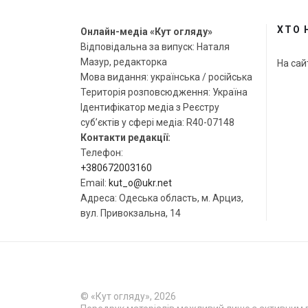
ХТО 
Онлайн-медіа «Кут огляду»
Відповідальна за випуск: Наталя
Мазур, редакторка
На сай
Мова видання: українська / російська
Територія розповсюдження: Україна
Ідентифікатор медіа з Реєстру
суб’єктів у сфері медіа: R40-07148
Контакти редакції:
Телефон:
+380672003160
Email:
kut_o@ukr.net
Адреса: Одеська область, м. Арциз,
вул. Привокзальна, 14
© «Кут огляду», 2026