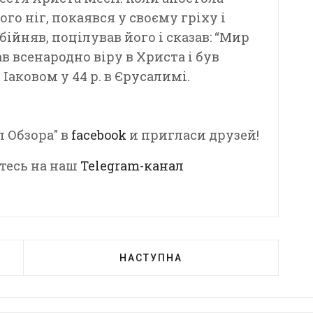
ого ніг, покаявся у своєму гріху і
ійняв, поцілував його і сказав: “Мир
ав всенародно віру в Христа і був
Іаковом у 44 р. в Єрусалимі.
л Обзора" в
facebook
и пригласи друзей!
тесь на наш
Telegram-канал
НАСТУПНА