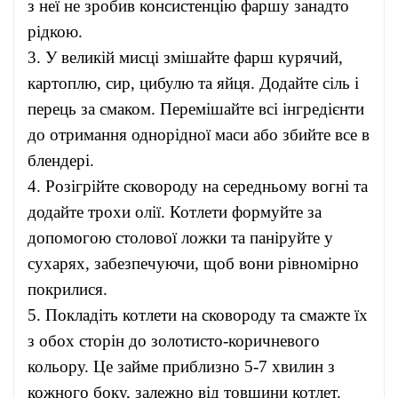
з неї не зробив консистенцію фаршу занадто
рідкою.
3. У великій мисці змішайте фарш курячий,
картоплю, сир, цибулю та яйця. Додайте сіль і
перець за смаком. Перемішайте всі інгредієнти
до отримання однорідної маси або збийте все в
блендері.
4. Розігрійте сковороду на середньому вогні та
додайте трохи олії. Котлети формуйте за
допомогою столової ложки та паніруйте у
сухарях, забезпечуючи, щоб вони рівномірно
покрилися.
5. Покладіть котлети на сковороду та смажте їх
з обох сторін до золотисто-коричневого
кольору. Це займе приблизно 5-7 хвилин з
кожного боку, залежно від товщини котлет.