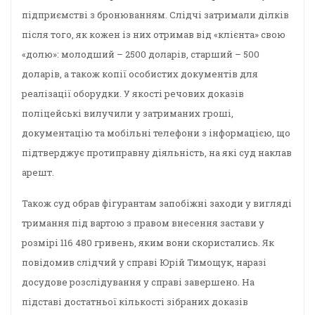
підприємстві з бронюванням. Слідчі затримали ділків
після того, як кожен із них отримав від «клієнта» свою
«долю»: молодший – 2500 доларів, старший – 500
доларів, а також копії особистих документів для
реалізації оборудки. У якості речових доказів
поліцейські вилучили у затриманих гроші,
документацію та мобільні телефони з інформацією, що
підтверджує протиправну діяльність, на які суд наклав
арешт.
Також суд обрав фігурантам запобіжні заходи у вигляді
тримання під вартою з правом внесення застави у
розмірі 116 480 гривень, яким вони скористались. Як
повідомив слідчий у справі Юрій Тимощук, наразі
досудове розслідування у справі завершено. На
підставі достатньої кількості зібраних доказів