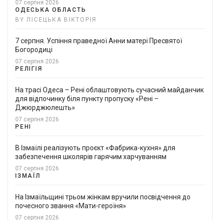
07 серпня 2026
ОДЕСЬКА ОБЛАСТЬ
BY ЛІСЕЦЬКА ВІКТОРІЯ
7 серпня. Успіння праведної Анни матері Пресвятої
Богородиці
07 серпня 2026
РЕЛІГІЯ
На трасі Одеса – Рені облаштовують сучасний майданчик
для відпочинку біля пункту пропуску «Рені –
Джюрджюлешть»
07 серпня 2026
РЕНІ
В Ізмаїлі реалізують проєкт «Фабрика-кухня» для
забезпечення школярів гарячим харчуванням
07 серпня 2026
ІЗМАЇЛ
На Ізмаїльщині трьом жінкам вручили посвідчення до
почесного звання «Мати-героїня»
07 серпня 2026