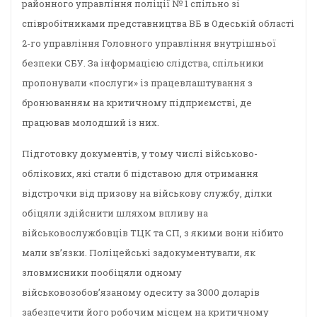
районного управління поліції № 1 спільно зі
співробітниками представництва ВБ в Одеській області
2-го управління Головного управління внутрішньої
безпеки СБУ. За інформацією слідства, спільники
пропонували «послуги» із працевлаштування з
бронюванням на критичному підприємстві, де
працював молодший із них.
Підготовку документів, у тому числі військово-
облікових, які стали б підставою для отримання
відстрочки від призову на військову службу, ділки
обіцяли здійснити шляхом впливу на
військовослужбовців ТЦК та СП, з якими вони нібито
мали звʼязки. Поліцейські задокументували, як
зловмисники пообіцяли одному
військовозобовʼязаному одеситу за 3000 доларів
забезпечити його робочим місцем на критичному