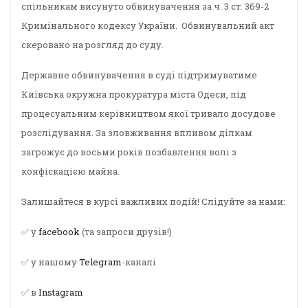
спільникам висунуто обвинувачення за ч. 3 ст. 369-2
Кримінального кодексу України. Обвинувальний акт
скеровано на розгляд до суду.
Державне обвинувачення в суді підтримуватиме
Київська окружна прокуратура міста Одеси, під
процесуальним керівництвом якої тривало досудове
розслідування. За зловживання впливом ділкам
загрожує до восьми років позбавлення волі з
конфіскацією майна.
Залишайтеся в курсі важливих подій! Слідуйте за нами:
✅ у
facebook
(та запроси друзів!)
✅ у нашому
Telegram
-каналі
✅ в
Instagram