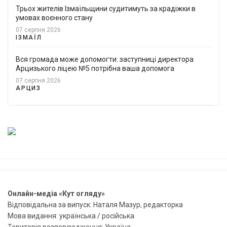
Трьох жителів Ізмаїльщини судитимуть за крадіжки в
умовах воєнного стану
07 серпня 2026
ІЗМАЇЛ
Вся громада може допомогти: заступниці директора
Арцизького ліцею №5 потрібна ваша допомога
07 серпня 2026
АРЦИЗ
Онлайн-медіа «Кут огляду»
Відповідальна за випуск: Наталя Мазур, редакторка
Мова видання: українська / російська
Територія розповсюдження: Україна