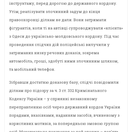
інструктажу, перед дорогою до державного кордону.
Утім, реалізувати злочинний задум до кінця
правоохоронці ділкам не дали. Вони затримали
фігурантів, коли ті на автівці супроводжували «клієнта»
з Одеси до українсько-молдовського кордону. Під час
проведення слідчих дій поліцейські вилучили у
затриманих низку речових доказів, зокрема
автомобіль, гроші, здобуті ними злочинним шляхом,
та мобільний телефон.
Зібравши достатню доказову базу, слідчі повідомили
ділкам про підозру за ч. 3 ст. 332 Кримінального
Кодексу України – у сприянні незаконному
переправленню осіб через державний кордон України
порадами, вказівками, наданням засобів, вчиненому з
корисливих мотивів, за попередньою змовою групою
осіб. Максимальне покарання за цей злочин – дев’ять