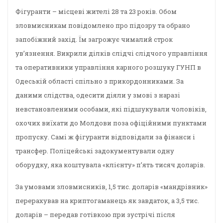
Фігуранти – місцеві жителі 28 та 23 років. Обом
зловмисникам повідомлено про підозру та обрано
запобіжний захід. Їм загрожує чималий строк
ув’язнення. Викрили ділків слідчі слідчого управління
та оперативники управління карного розшуку ГУНП в
Одеській області спільно з прикордонниками. За
даними слідства, одесити діяли у змові з наразі
невстановленими особами, які підшукували чоловіків,
охочих виїхати до Молдови поза офіційними пунктами
пропуску. Самі ж фігуранти відповідали за фінанси і
трансфер. Поліцейські задокументували одну
оборудку, яка коштувала «клієнту» п’ять тисяч доларів.
За умовами зловмисників, 1,5 тис. доларів «мандрівник»
перерахував на криптогаманець як завдаток, а 3,5 тис.
доларів – передав готівкою при зустрічі після