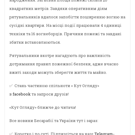
народження. Загальна площа пожежі склала 20
квадратних метрів. Завдяки оперативним діям
рятувальників вдалося запобігти поширенню вогню на
сусідні квартири. На місці події працювали 4 одиниці
техніки та 16 вогнеборців. Причини пожежі та завдані
збитки встановлюються.
Рятувальники вкотре нагадують про важливість
дотримання правил пожежної безпеки, адже вчасно
вжиті заходи можуть зберегти життя та майно.
✅ Стань частиною спільноти « Кут Огляду»
в
facebook
та запроси друзів!
«Кут Огляду» ближче до читача!
Все новини Бесарабії та України тут і зараз:
✅ Коротко і по суті. Підпишіться на наш
Telegram-