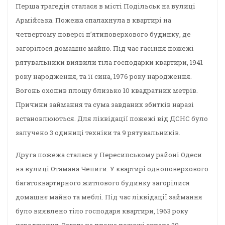
Перша трагедія сталася в місті Подільськ на вулиці
Армійська. Пожежа спалахнула в квартирі на
четвертому поверсі п’ятиповерхового будинку, де
загорілося домашнє майно. Під час гасіння пожежі
рятувальники виявили тіла господарки квартири, 1941
року народження, та її сина, 1976 року народження.
Вогонь охопив площу близько 10 квадратних метрів.
Причини займання та сума завданих збитків наразі
встановлюються. Для ліквідації пожежі від ДСНС було
залучено 3 одиниці техніки та 9 рятувальників.
Друга пожежа сталася у Пересипському районі Одеси
на вулиці Отамана Чепиги. У квартирі одноповерхового
багатоквартирного житлового будинку загорілися
домашнє майно та меблі. Під час ліквідації займання
було виявлено тіло господаря квартири, 1963 року