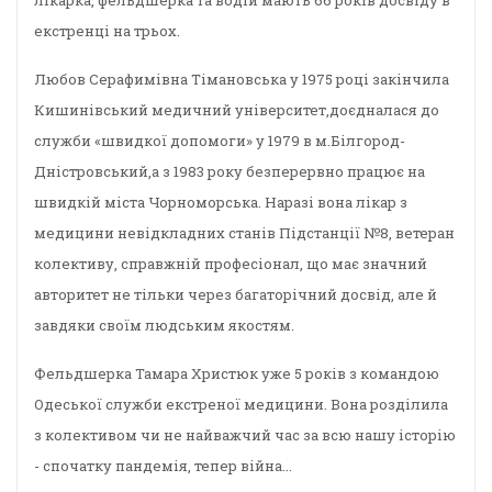
лікарка, фельдшерка та водій мають 66 років досвіду в
екстренці на трьох.
Любов Серафимівна Тімановська у 1975 році закінчила
Кишинівський медичний університет,доєдналася до
служби «швидкої допомоги» у 1979 в м.Білгород-
Дністровський,а з 1983 року безперервно працює на
швидкій міста Чорноморська. Наразі вона лікар з
медицини невідкладних станів Підстанції №8, ветеран
колективу, справжній професіонал, що має значний
авторитет не тільки через багаторічний досвід, але й
завдяки своїм людським якостям.
Фельдшерка Тамара Христюк уже 5 років з командою
Одеської служби екстреної медицини. Вона розділила
з колективом чи не найважчий час за всю нашу історію
- спочатку пандемія, тепер війна...