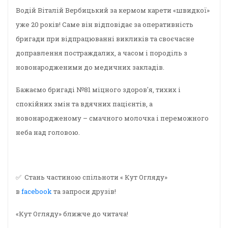
Водій Віталій Вербицький за кермом карети «швидкої»
уже 20 років! Саме він відповідає за оперативність
бригади при відпрацюванні викликів та своєчасне
доправлення постраждалих, а часом і породіль з
новонародженими до медичних закладів.
Бажаємо бригаді №81 міцного здоров'я, тихих і
спокійних змін та вдячних пацієнтів, а
новонародженому – смачного молочка і переможного
неба над головою.
✅ Стань частиною спільноти « Кут Огляду»
в
facebook
та запроси друзів!
«Кут Огляду» ближче до читача!