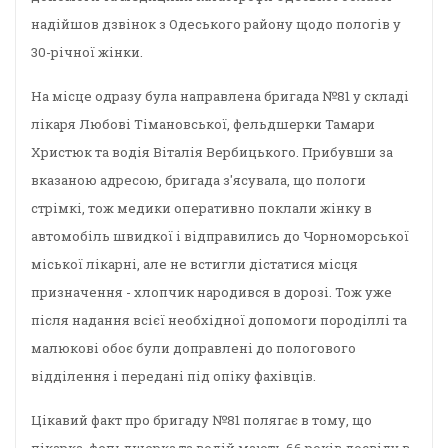
надійшов дзвінок з Одеського району щодо пологів у
30-річної жінки.
На місце одразу була направлена бригада №81 у складі
лікаря Любові Тімановської, фельдшерки Тамари
Христюк та водія Віталія Вербицького. Прибувши за
вказаною адресою, бригада з'ясувала, що пологи
стрімкі, тож медики оперативно поклали жінку в
автомобіль швидкої і відправились до Чорноморської
міської лікарні, але не встигли дістатися місця
призначення - хлопчик народився в дорозі. Тож уже
після надання всієї необхідної допомоги породіллі та
малюкові обоє були доправлені до пологового
відділення і передані під опіку фахівців.
Цікавий факт про бригаду №81 полягає в тому, що