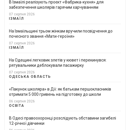
В Ізмаїлі реалізують проєкт «Фабрика-кухня» для
забезпечення школярів гарячим харчуванням
07 серпня 2026
ІЗМАЇЛ
На Ізмаїльщині трьом жінкам вручили посвідчення до
почесного звання «Мати-героїня»
07 серпня 2026
ІЗМАЇЛ
На Одещині легковик злетів у кювет і перекинувся:
рятувальники деблокували пасажирку
07 серпня 2026
ОДЕСЬКА ОБЛАСТЬ
«Пакунок школяра» в Дії: як батькам першокласників
отримати 5 000 гривень на підготовку до школи
06 серпня 2026
ОСВІТА
В Одесі правоохоронці розслідують обставини загибелі
12-річної дівчинки