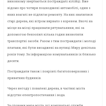
виконкому звертаються постраждалі кілійці. Вже
відомо про чотири пошкоджені автомобілі, один з
яких взагалі не підлягає ремонту. На них звалилися
старі дерева, які вітром вирвало з коренем. Вночі на
місце на місці працювали рятувальники, які за
допомогою бензопил кілька годин визволяли
транспортні засоби. Разом з тим постраждали і молоді
платани, які були висаджені на вулиці Миру декілька
років тому. За інформацією комунальників іх близько
десяти.
Постраждали також і покрівлі багатоповерхових і
приватних будинків.
Через негоду і повалені дерева, в частині міста
відсутнє електропостачання і вода.
За словами мера міста, усі комунальні служби