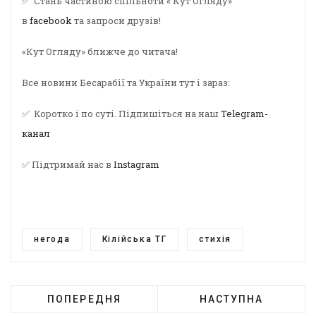
✅ Стань частиною спільноти « Кут Огляду»
в
facebook
та запроси друзів!
«Кут Огляду» ближче до читача!
Все новини Бесарабії та України тут і зараз:
✅ Коротко і по суті. Підпишіться на наш
Telegram-
канал
✅ Підтримай нас в
Instagram
негода
Кілійська ТГ
стихія
ПОПЕРЕДНЯ
НАСТУПНА