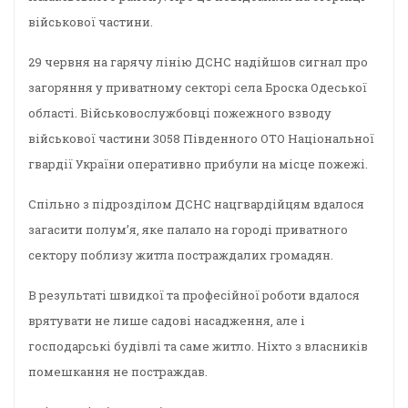
військової частини.
29 червня на гарячу лінію ДСНС надійшов сигнал про
загоряння у приватному секторі села Броска Одеської
області. Військовослужбовці пожежного взводу
військової частини 3058 Південного ОТО Національної
гвардії України оперативно прибули на місце пожежі.
Спільно з підрозділом ДСНС нацгвардійцям вдалося
загасити полум’я, яке палало на городі приватного
сектору поблизу житла постраждалих громадян.
В результаті швидкої та професійної роботи вдалося
врятувати не лише садові насадження, але і
господарські будівлі та саме житло. Ніхто з власників
помешкання не постраждав.