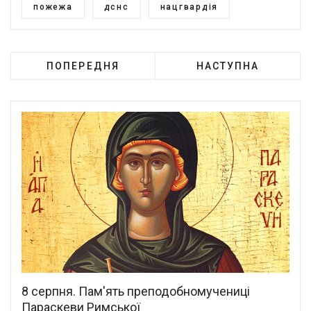
пожежа
дснс
нацгвардія
ПОПЕРЕДНЯ
НАСТУПНА
8 серпня. Пам'ять преподобномучениці
Параскеви Римської