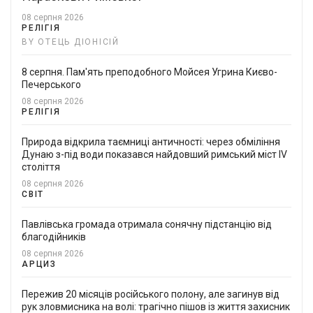
08 серпня 2026
РЕЛІГІЯ
BY ОТЕЦЬ ДІОНІСІЙ
8 серпня. Пам'ять преподобного Мойсея Угрина Києво-
Печерського
08 серпня 2026
РЕЛІГІЯ
Природа відкрила таємниці античності: через обміління
Дунаю з-під води показався найдовший римський міст IV
століття
08 серпня 2026
СВІТ
Павлівська громада отримала сонячну підстанцію від
благодійників
08 серпня 2026
АРЦИЗ
Пережив 20 місяців російського полону, але загинув від
рук зловмисника на волі: трагічно пішов із життя захисник