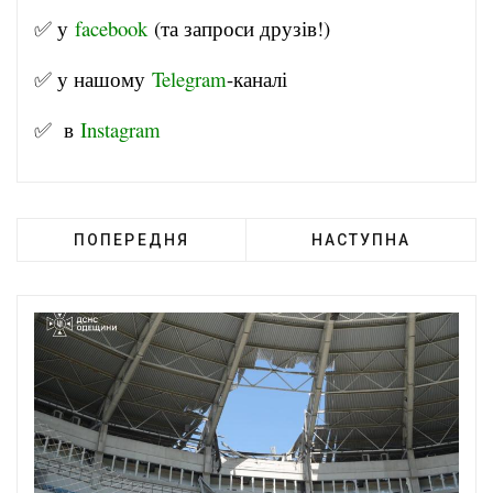
✅ у
facebook
(та запроси друзів!)
✅ у нашому
Telegram
-канал
і
✅ в
Instagram
ПОПЕРЕДНЯ
НАСТУПНА