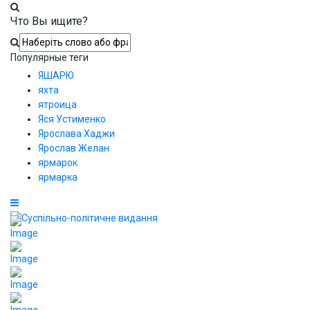
Что Вы ищите?
Популярные теги
ЯШАРЮ
яхта
ятроица
Яся Устименко
Ярослава Хаджи
Ярослав Желан
ярмарок
ярмарка