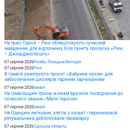
На трасі Одеса – Рені облаштовують сучасний
майданчик для відпочинку біля пункту пропуску «Рені
– Джюрджюлешть»
07 серпня 2026
Рені
By Лісецька Вікторія
07 серпня 2026
Рені
В Ізмаїлі реалізують проєкт «Фабрика-кухня» для
забезпечення школярів гарячим харчуванням
07 серпня 2026
Ізмаїл
На Ізмаїльщині трьом жінкам вручили посвідчення до
почесного звання «Мати-героїня»
07 серпня 2026
Ізмаїл
На Одещині легковик злетів у кювет і перекинувся:
рятувальники деблокували пасажирку
07 серпня 2026
Одеська область