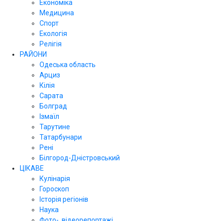
Економіка
Медицина
Спорт
Екологія
Релігія
РАЙОНИ
Одеська область
Арциз
Кілія
Сарата
Болград
Ізмаїл
Тарутине
Татарбунари
Рені
Білгород-Дністровський
ЦІКАВЕ
Кулінарія
Гороскоп
Історія регіонів
Наука
Фото-, відеорепортажі