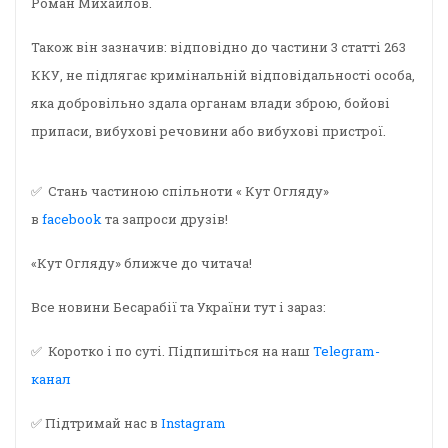
Роман Михайлов.
Також він зазначив: відповідно до частини 3 статті 263
ККУ, не підлягає кримінальній відповідальності особа,
яка добровільно здала органам влади зброю, бойові
припаси, вибухові речовини або вибухові пристрої.
✅ Стань частиною спільноти « Кут Огляду»
в
facebook
та запроси друзів!
«Кут Огляду» ближче до читача!
Все новини Бесарабії та України тут і зараз:
✅ Коротко і по суті. Підпишіться на наш
Telegram-
канал
✅ Підтримай нас в
Instagram