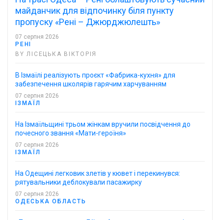
майданчик для відпочинку біля пункту
пропуску «Рені – Джюрджюлешть»
07 серпня 2026
РЕНІ
BY ЛІСЕЦЬКА ВІКТОРІЯ
В Ізмаїлі реалізують проєкт «Фабрика-кухня» для
забезпечення школярів гарячим харчуванням
07 серпня 2026
ІЗМАЇЛ
На Ізмаїльщині трьом жінкам вручили посвідчення до
почесного звання «Мати-героїня»
07 серпня 2026
ІЗМАЇЛ
На Одещині легковик злетів у кювет і перекинувся:
рятувальники деблокували пасажирку
07 серпня 2026
ОДЕСЬКА ОБЛАСТЬ