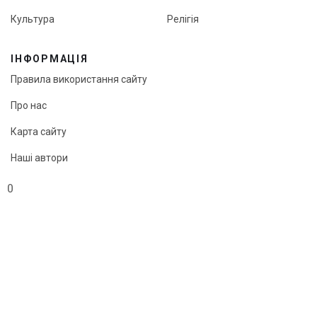
Культура
Релігія
ІНФОРМАЦІЯ
Правила використання сайту
Про нас
Карта сайту
Наші автори
Редакційна політика онлайн-медіа «Кут огляду»
0
© «Кут огляду», 2026
Передрук матеріалів можливий лише з активним посиланням
на сайт.
"Webcreator ©"