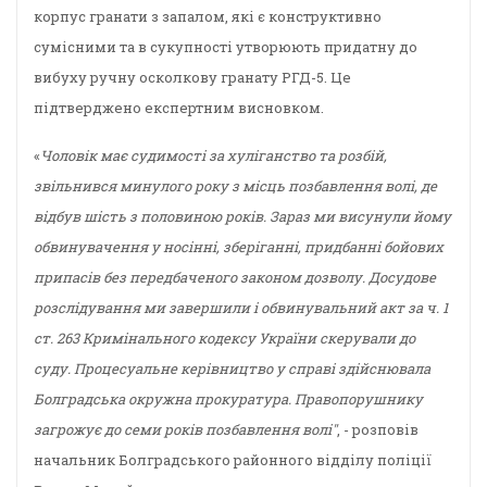
корпус гранати з запалом, які є конструктивно
сумісними та в сукупності утворюють придатну до
вибуху ручну осколкову гранату РГД-5. Це
підтверджено експертним висновком.
«
Чоловік має судимості за хуліганство та розбій,
звільнився минулого року з місць позбавлення волі, де
відбув шість з половиною років. Зараз ми висунули йому
обвинувачення у носінні, зберіганні, придбанні бойових
припасів без передбаченого законом дозволу. Досудове
розслідування ми завершили і обвинувальний акт за ч. 1
ст. 263 Кримінального кодексу України скерували до
суду. Процесуальне керівництво у справі здійснювала
Болградська окружна прокуратура. Правопорушнику
загрожує до семи років позбавлення волі"
, - розповів
начальник Болградського районного відділу поліції