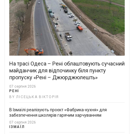
На трасі Одеса – Рені облаштовують сучасний
майданчик для відпочинку біля пункту
пропуску «Рені – Джюрджюлешть»
07 серпня 2026
РЕНІ
BY ЛІСЕЦЬКА ВІКТОРІЯ
В Ізмаїлі реалізують проєкт «Фабрика-кухня» для
забезпечення школярів гарячим харчуванням
07 серпня 2026
ІЗМАЇЛ