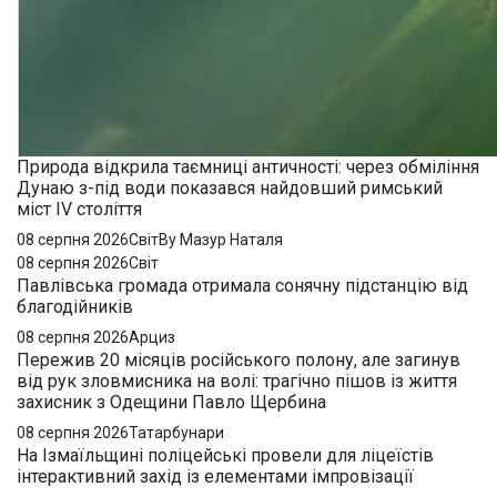
Природа відкрила таємниці античності: через обміління
Дунаю з-під води показався найдовший римський
міст IV століття
08 серпня 2026
Світ
By Мазур Наталя
08 серпня 2026
Світ
Павлівська громада отримала сонячну підстанцію від
благодійників
08 серпня 2026
Арциз
Пережив 20 місяців російського полону, але загинув
від рук зловмисника на волі: трагічно пішов із життя
захисник з Одещини Павло Щербина
08 серпня 2026
Татарбунари
На Ізмаїльщині поліцейські провели для ліцеїстів
інтерактивний захід із елементами імпровізації