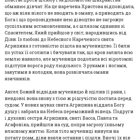
обманює дівчат. На це наречена Христова відповідала,
що аж ніяк нікого не вводить в оману, а приводить до
Бога і що проповідуване нею дівоцтво не загрожує
суспільним встановленням, а є шляхом єднання зі
Спасителем, Який прийшов у світ, народившись від
Діви. Із любові до Небесного Нареченого свята
Агрипина з готовністю пішла на мучеництво. Її били
по устах її оголили і бичували так, що кров залила всю
землю навколо, але мучениця подолала всі віроломні
підступи ворога роду людського. З руками і ногами,
закутими в колодки, вона розвінчала омани
язичників.
Ангел Божий відвідав мученицю й зцілив її рани, і
невдовзі вона знову з тією ж рішучістю постала перед
судом. У нових муках свята Агрипина віддала Богу
душу і забрала на Небеса переможний вінець. Подруги
і духовні сестри Агрипини, святі Васса, Павла та
Агафоніка, прийшли на суд, попри загрозу їхньому
власному життю. Коли тіло мучениці кинули на
поталу псам, діви взяли останки і пішли. Вночі їх вів