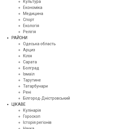
Культура
Економіка
Медицина
Спорт
Екологія
Релігія
РАЙОНИ
Одеська область
Арциз
Кілія
Сарата
Болград
Ізмаїл
Тарутине
Татарбунари
Рені
Білгород-Дністровський
ЦІКАВЕ
Кулінарія
Гороскоп
Історія регіонів
Наука