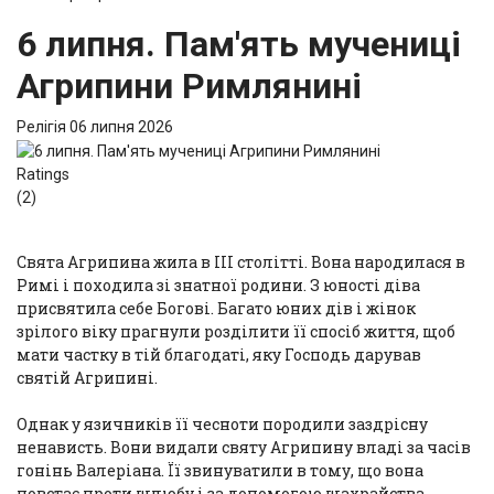
6 липня. Пам'ять мучениці
Агрипини Римлянині
Релігія
06 липня 2026
Ratings
(2)
Свята Агрипина жила в III столітті. Вона народилася в
Римі і походила зі знатної родини. З юності діва
присвятила себе Богові. Багато юних дів і жінок
зрілого віку прагнули розділити її спосіб життя, щоб
мати частку в тій благодаті, яку Господь дарував
святій Агрипині.
Однак у язичників її чесноти породили заздрісну
ненависть. Вони видали святу Агрипину владі за часів
гонінь Валеріана. Її звинуватили в тому, що вона
повстає проти шлюбу і за допомогою шахрайства