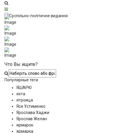
Что Вы ищите?
Популярные теги
ЯШАРЮ
яхта
ятроица
Яся Устименко
Ярослава Хаджи
Ярослав Желан
ярмарок
ярмарка