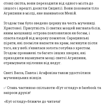
стовп світла, вони переходили від одного міста до
іншого і врешті досягли Сицилії. Вони поховали тіло
Агрипини в місці, яке називалося Меній.
Згодом там було зведено церкву на честь мучениці
Христової. Присутність її святих мощей вигнала бісів,
яким мешканці острова поклонялися як богам, і
спасла людей від мороку помилок. Сарацинські
пірати, які посміли напасти на храм, загинули після
того, як у небі з’явилася золота голубка з хрестом.
Згодом прокажені та багато інших хворих, які
приходили вшанувати мощі святої Агрипини,
отримували зцілення від недуг.
Святі Васса, Павла і Агафоніка також удостоїлися
мученицьких вінців.
✅ Стань частиною спільноти «Кут огляду» в
facebook
та
запроси друзів!
«Кут огляду» ближче до читача!