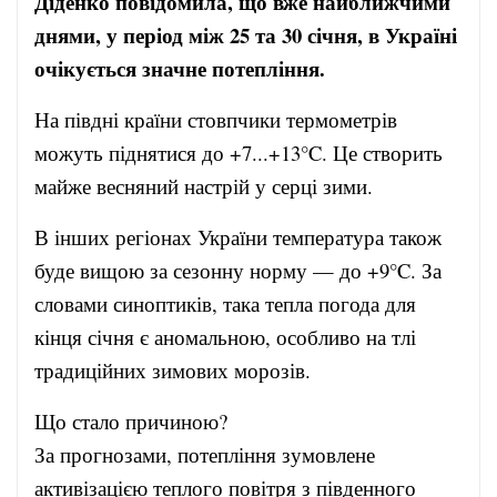
Діденко повідомила, що вже найближчими
днями, у період між 25 та 30 січня, в Україні
очікується значне потепління.
На півдні країни стовпчики термометрів
можуть піднятися до +7...+13°C. Це створить
майже весняний настрій у серці зими.
В інших регіонах України температура також
буде вищою за сезонну норму — до +9°C. За
словами синоптиків, така тепла погода для
кінця січня є аномальною, особливо на тлі
традиційних зимових морозів.
Що стало причиною?
За прогнозами, потепління зумовлене
активізацією теплого повітря з південного