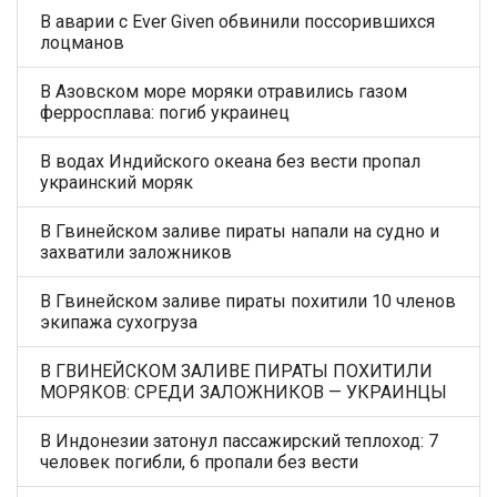
В аварии с Ever Given обвинили поссорившихся
лоцманов
В Азовском море моряки отравились газом
ферросплава: погиб украинец
В водах Индийского океана без вести пропал
украинский моряк
В Гвинейском заливе пираты напали на судно и
захватили заложников
В Гвинейском заливе пираты похитили 10 членов
экипажа сухогруза
В ГВИНЕЙСКОМ ЗАЛИВЕ ПИРАТЫ ПОХИТИЛИ
МОРЯКОВ: СРЕДИ ЗАЛОЖНИКОВ — УКРАИНЦЫ
В Индонезии затонул пассажирский теплоход: 7
человек погибли, 6 пропали без вести