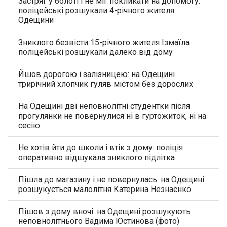
Застряг у болоті і не міг покликати на допомогу:
поліцейські розшукали 4-річного жителя
Одещини
Зниклого безвісти 15-річного жителя Ізмаїла
поліцейські розшукали далеко від дому
Йшов дорогою і залізницею: на Одещині
трирічний хлопчик гуляв містом без дорослих
На Одещині дві неповнолітні студентки після
прогулянки не повернулися ні в гуртожиток, ні на
сесію
Не хотів йти до школи і втік з дому: поліція
оперативно відшукала зниклого підлітка
Пішла до магазину і не повернулась: на Одещині
розшукується малолітня Катерина Незнаєнко
Пішов з дому вночі: на Одещині розшукують
неповнолітнього Вадима Юстинова (фото)