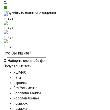
Что Вы ищите?
Популярные теги
ЯШАРЮ
яхта
ятроица
Яся Устименко
Ярослава Хаджи
Ярослав Желан
ярмарок
ярмарка