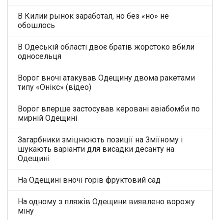
В Килии рынок заработал, но без «но» не
обошлось
В Одеській області двоє братів жорстоко вбили
односельця
Ворог вночі атакував Одещину двома ракетами
типу «Онікс» (відео)
Ворог вперше застосував керовані авіабомби по
мирній Одещині
Загарбники зміцнюють позиції на Зміїному і
шукають варіанти для висадки десанту на
Одещині
На Одещині вночі горів фруктовий сад
На одному з пляжів Одещини виявлено ворожу
міну