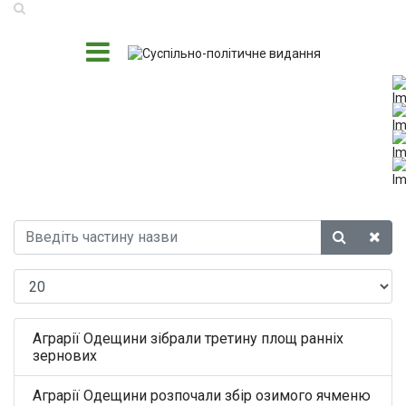
Аграрії Одещини зібрали третину площ ранніх
зернових
Аграрії Одещини розпочали збір озимого ячменю