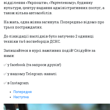
відділення «Укрпошти», «Укртелекому», будинку
культури, центру надання адміністративних послуг, а
також кілька автомобілів.
На жаль, одна жінка загинула. Попередньо відомо про
трьох постраждалих.
До ліквідації наслідків було залучено 2 одиниці
техніки та 6 вогнеборців ДСНС.
Залишайтеся в курсі важливих подій! Слідуйте за
нами:
✅ у facebook (та запроси друзів!)
✅ у нашому Telegram-каналі
✅ в Instagram
Попередня
Наступна