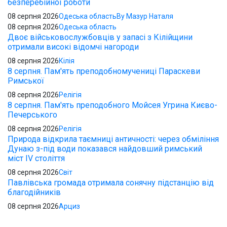
безперебійної роботи
08 серпня 2026
Одеська область
By Мазур Наталя
08 серпня 2026
Одеська область
Двоє військовослужбовців у запасі з Кілійщини
отримали високі відомчі нагороди
08 серпня 2026
Кілія
8 серпня. Пам'ять преподобномучениці Параскеви
Римської
08 серпня 2026
Релігія
8 серпня. Пам'ять преподобного Мойсея Угрина Києво-
Печерського
08 серпня 2026
Релігія
Природа відкрила таємниці античності: через обміління
Дунаю з-під води показався найдовший римський
міст IV століття
08 серпня 2026
Світ
Павлівська громада отримала сонячну підстанцію від
благодійників
08 серпня 2026
Арциз