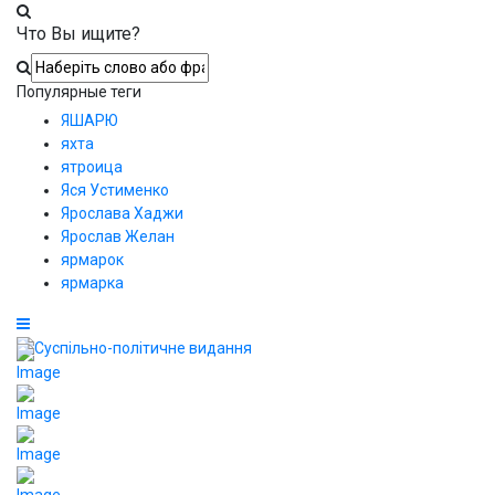
Что Вы ищите?
Популярные теги
ЯШАРЮ
яхта
ятроица
Яся Устименко
Ярослава Хаджи
Ярослав Желан
ярмарок
ярмарка