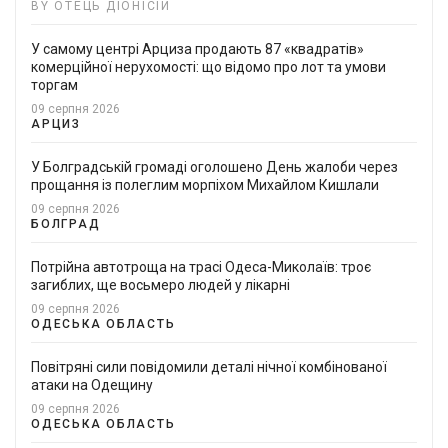
BY ОТЕЦЬ ДІОНІСІЙ
У самому центрі Арциза продають 87 «квадратів»
комерційної нерухомості: що відомо про лот та умови
торгам
09 серпня 2026
АРЦИЗ
У Болградській громаді оголошено День жалоби через
прощання із полеглим морпіхом Михайлом Кишлали
09 серпня 2026
БОЛГРАД
Потрійна автотроща на трасі Одеса-Миколаїв: троє
загиблих, ще восьмеро людей у лікарні
09 серпня 2026
ОДЕСЬКА ОБЛАСТЬ
Повітряні сили повідомили деталі нічної комбінованої
атаки на Одещину
09 серпня 2026
ОДЕСЬКА ОБЛАСТЬ