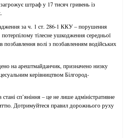
 загрожує штраф у 17 тисяч гривень із
.
адження за ч. 1 ст. 286-1 ККУ – порушення
о потерпілому тілесне ушкодження середньої
ів позбавлення волі з позбавленням водійських
щено на арештмайданчик, призначено низку
оцесуальним керівництвом Білгород-
 стані сп’яніння – це не лише адміністративне
життю. Дотримуйтеся правил дорожнього руху