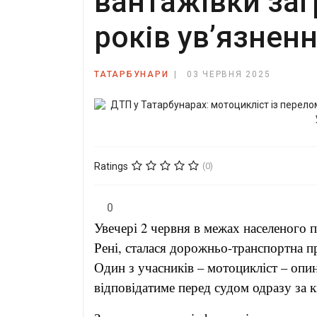
вантажівки заг
років ув’язнен
ТАТАРБУНАРИ
03 ЧЕРВНЯ 2025
Ratings
(0)
0
Увечері 2 червня в межах населеного 
Рені, сталася дорожньо-транспортна пр
Один з учасників – мотоцикліст – опин
відповідатиме перед судом одразу за