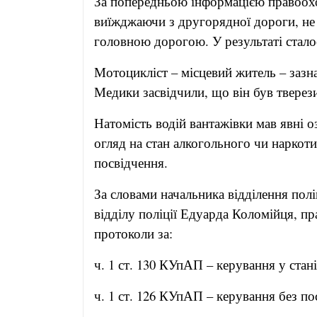
За попередньою інформацією правоохо
виїжджаючи з другорядної дороги, не 
головною дорогою. У результаті стало
Мотоцикліст – місцевий житель – зазна
Медики засвідчили, що він був тверез
Натомість водій вантажівки мав явні о
огляд на стан алкогольного чи наркоти
посвідчення.
За словами начальника відділення пол
відділу поліції Едуарда Коломійця, пр
протоколи за:
ч. 1 ст. 130 КУпАП – керування у стані
ч. 1 ст. 126 КУпАП – керування без по