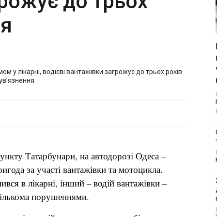
рожує до трьох
ня
пункту Татарбунари, на автодорозі Одеса –
игода за участі вантажівки та мотоцикла.
ився в лікарні, інший – водій вантажівки –
 кількома порушеннями.