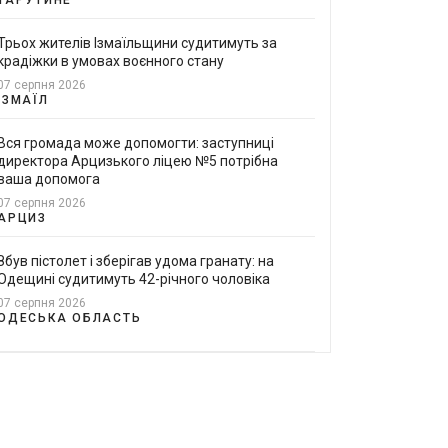
Трьох жителів Ізмаїльщини судитимуть за
крадіжки в умовах воєнного стану
07 серпня 2026
ІЗМАЇЛ
Вся громада може допомогти: заступниці
директора Арцизького ліцею №5 потрібна
ваша допомога
07 серпня 2026
АРЦИЗ
Збув пістолет і зберігав удома гранату: на
Одещині судитимуть 42-річного чоловіка
07 серпня 2026
ОДЕСЬКА ОБЛАСТЬ