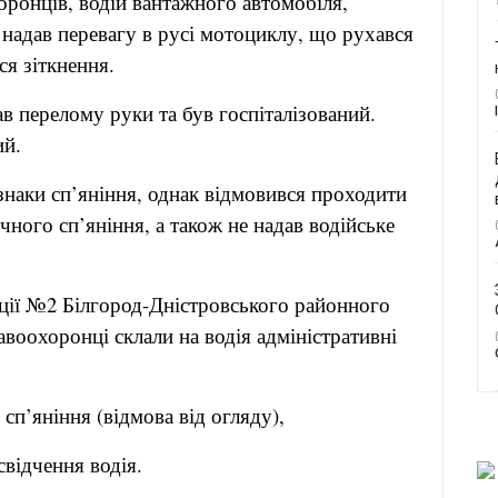
ронців, водій вантажного автомобіля,
надав перевагу в русі мотоциклу, що рухався
ся зіткнення.
в перелому руки та був госпіталізований.
ий.
знаки сп’яніння, однак відмовився проходити
чного сп’яніння, а також не надав водійське
іції №2 Білгород-Дністровського районного
авоохоронці склали на водія адміністративні
 сп’яніння (відмова від огляду),
свідчення водія.