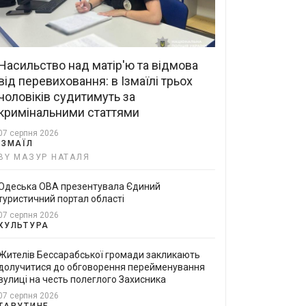
Насильство над матір'ю та відмова
від перевиховання: в Ізмаїлі трьох
чоловіків судитимуть за
кримінальними статтями
07 серпня 2026
ІЗМАЇЛ
BY МАЗУР НАТАЛЯ
Одеська ОВА презентувала Єдиний
туристичний портал області
07 серпня 2026
КУЛЬТУРА
Жителів Бессарабської громади закликають
долучитися до обговорення перейменування
вулиці на честь полеглого Захисника
07 серпня 2026
ТАРУТИНЕ