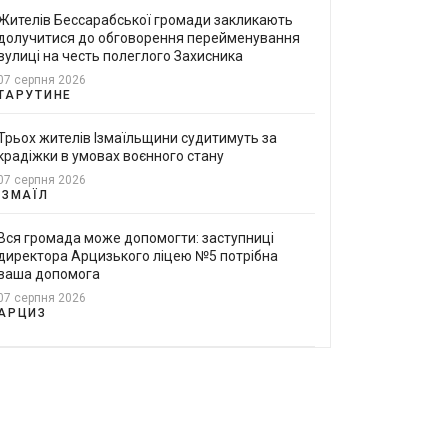
Жителів Бессарабської громади закликають
долучитися до обговорення перейменування
вулиці на честь полеглого Захисника
07 серпня 2026
ТАРУТИНЕ
Трьох жителів Ізмаїльщини судитимуть за
крадіжки в умовах воєнного стану
07 серпня 2026
ІЗМАЇЛ
Вся громада може допомогти: заступниці
директора Арцизького ліцею №5 потрібна
ваша допомога
07 серпня 2026
АРЦИЗ