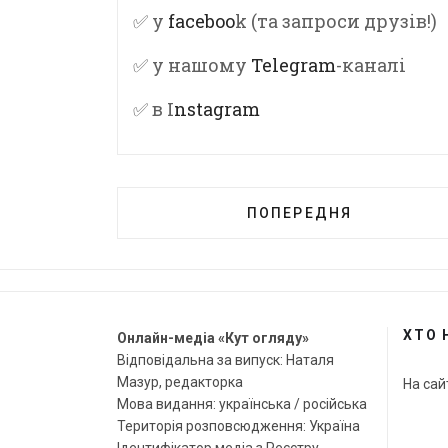
✅ у
faceboo
k (та запроси друзів!)
✅ у нашому
Telegram
-каналі
✅ в I
nstagram
ПОПЕРЕДНЯ
ХТО 
Онлайн-медіа «Кут огляду»
Відповідальна за випуск: Наталя
Мазур, редакторка
На сай
Мова видання: українська / російська
Територія розповсюдження: Україна