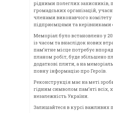
рідними полеглих захисників, 
громадських організацій, учас
членами виконавчого комітету 
підприємцями та керівниками с
Меморіал було встановлено у 202
із часом та внаслідок нових вт
пам’ятне місце потребує впоряд
планом робіт, буде збільшено 
додаткові плити, а на меморіал
повну інформацію про Героїв.
Реконструкція має на меті зро
гідним символом пам’яті всіх, х
незалежність України.
Залишайтеся в курсі важливих по