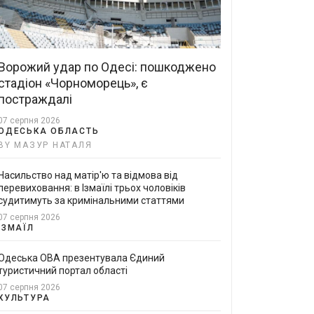
Ворожий удар по Одесі: пошкоджено
стадіон «Чорноморець», є
постраждалі
07 серпня 2026
ОДЕСЬКА ОБЛАСТЬ
BY МАЗУР НАТАЛЯ
Насильство над матір'ю та відмова від
перевиховання: в Ізмаїлі трьох чоловіків
судитимуть за кримінальними статтями
07 серпня 2026
ІЗМАЇЛ
Одеська ОВА презентувала Єдиний
туристичний портал області
07 серпня 2026
КУЛЬТУРА