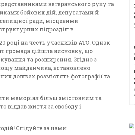
представниками ветеранського руху та
никами бойових дій, депутатами й
селищної ради, місцевими
труктурних підрозділів.
0 році на честь учасників АТО. Однак
рат громада дійшла висновку, що
кування та розширення. Згідно з
площу майданчика, встановлено
ьних дошках розмістять фотографії та
бити меморіал більш змістовним та
то віддав життя за свободу і
дій! Слідуйте за нами: