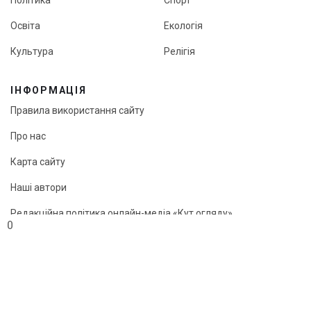
Освіта
Екологія
Культура
Релігія
ІНФОРМАЦІЯ
Правила використання сайту
Про нас
Карта сайту
Наші автори
Редакційна політика онлайн-медіа «Кут огляду»
0
© «Кут огляду», 2026
Передрук матеріалів можливий лише з активним посиланням
на сайт.