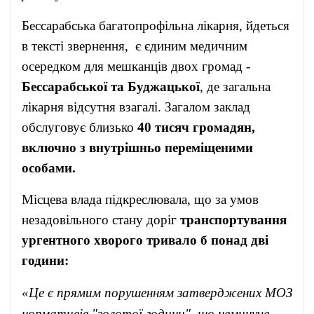
Бессарабська багатопрофільна лікарня, йдеться
в тексті звернення, є єдиним медичним
осередком для мешканців двох громад -
Бессарабської та Буджацької
, де загальна
лікарня відсутня взагалі. Загалом заклад
обслуговує близько
40 тисяч громадян,
включно з внутрішньо переміщеними
особами.
Місцева влада підкреслювала, що за умов
незадовільного стану доріг
транспортування
ургентного хворого тривало б понад дві
години:
«Це є прямим порушенням затверджених МОЗ
нормативів "золотої години", що неминуче