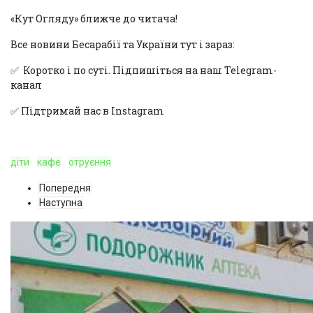
«Кут Огляду» ближче до читача!
Все новини Бесарабії та України тут і зараз:
✅ Коротко і по суті. Підпишіться на наш
Telegram-
канал
✅ Підтримай нас в
Instagram
діти
кафе
отруєння
Попередня
Наступна