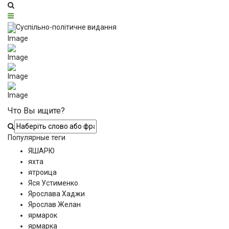
Что Вы ищите?
Популярные теги
ЯШАРЮ
яхта
ятроица
Яся Устименко
Ярослава Хаджи
Ярослав Желан
ярмарок
ярмарка