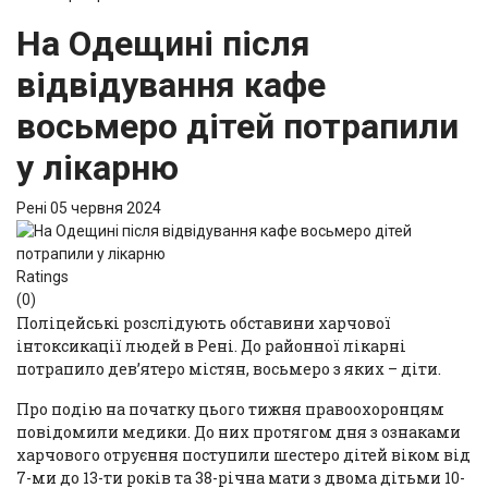
На Одещині після
відвідування кафе
восьмеро дітей потрапили
у лікарню
Рені
05 червня 2024
Ratings
(0)
Поліцейські розслідують обставини харчової
інтоксикації людей в Рені. До районної лікарні
потрапило девʼятеро містян, восьмеро з яких – діти.
Про подію на початку цього тижня правоохоронцям
повідомили медики. До них протягом дня з ознаками
харчового отруєння поступили шестеро дітей віком від
7-ми до 13-ти років та 38-річна мати з двома дітьми 10-