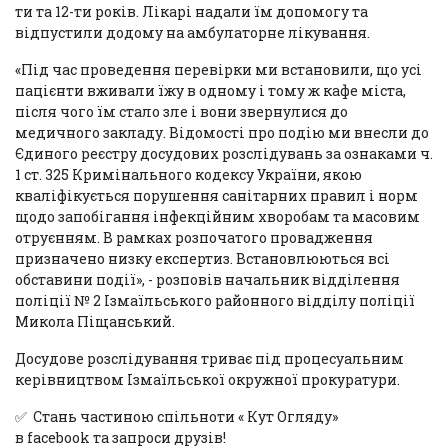
ти та 12-ти років. Лікарі надали їм допомогу та
відпустили додому на амбулаторне лікування.
«Під час проведення перевірки ми встановили, що усі
пацієнти вживали їжу в одному і тому ж кафе міста,
після чого їм стало зле і вони звернулися до
медичного закладу. Відомості про подію ми внесли до
Єдиного реєстру досудових розслідувань за ознаками ч.
1 ст. 325 Кримінального кодексу України, якою
кваліфікується порушення санітарних правил і норм
щодо запобігання інфекційним хворобам та масовим
отруєнням. В рамках розпочатого провадження
призначено низку експертиз. Встановлюються всі
обставини події», - розповів начальник відділення
поліції № 2 Ізмаїльського районного відділу поліції
Микола Піщанський.
Досудове розслідування триває під процесуальним
керівництвом Ізмаїльської окружної прокуратури.
✅ Стань частиною спільноти « Кут Огляду»
в
facebook
та запроси друзів!