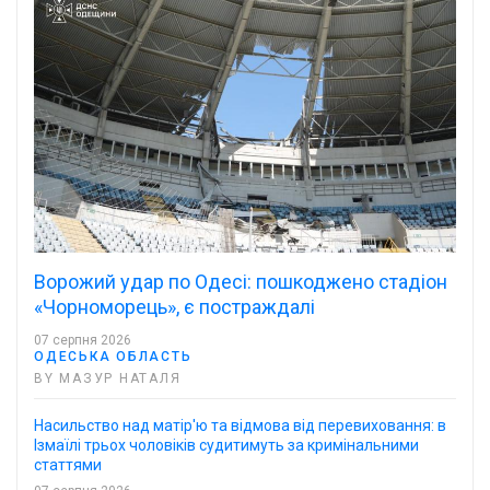
Ворожий удар по Одесі: пошкоджено стадіон
«Чорноморець», є постраждалі
07 серпня 2026
ОДЕСЬКА ОБЛАСТЬ
BY МАЗУР НАТАЛЯ
Насильство над матір'ю та відмова від перевиховання: в
Ізмаїлі трьох чоловіків судитимуть за кримінальними
статтями