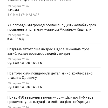
09 серпня 2026
АРЦИЗ
BY МАЗУР НАТАЛЯ
У Болградській громаді оголошено День жалоби через
прощання із полеглим морпіхом Михайлом Кишлали
09 серпня 2026
БОЛГРАД
Потрійна автотроща на трасі Одеса-Миколаїв: троє
загиблих, ще восьмеро людей у лікарні
09 серпня 2026
ОДЕСЬКА ОБЛАСТЬ
Повітряні сили повідомили деталі нічної комбінованої
атаки на Одещину
09 серпня 2026
ОДЕСЬКА ОБЛАСТЬ
Понад 450 звернень з початку року: Дмитро Лубінець
прокоментував ситуацію з мобілізацією на Одещині
09 серпня 2026