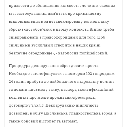
призвести до збільшення кількості злочинів, скоєних
із її застосуванням, пам’ятати про кримінальну
відповідальність за незадекларовану вогнепальну
зброю і свої обов’язки в цьому контексті. Відтак треба
співпрацювати з правоохоронцями для того, щоб
спільними зусиллями створити в нашій країні
безпечне середовище», - наголосив поліцейський.
Процедура декларування зброї досить проста.
Необхідно зателефонувати за номером 102 і впродовж
24 годин прибути до найближчого підрозділу поліції
та подати письмову заяву, паспорт, ідентифікаційний
код, витяг про місце проживання/реєстрації,
фотокартку 3,5х4,5. Декларуванню підлягають
дозволені в обігу мисливська, гладкоствольна зброя, а
також бойовий пістолет та автомат.