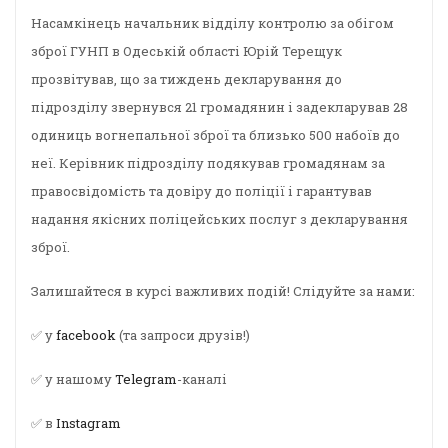
Насамкінець начальник відділу контролю за обігом
зброї ГУНП в Одеській області Юрій Терещук
прозвітував, що за тиждень декларування до
підрозділу звернувся 21 громадянин і задекларував 28
одиниць вогнепальної зброї та близько 500 набоїв до
неї. Керівник підрозділу подякував громадянам за
правосвідомість та довіру до поліції і гарантував
надання якісних поліцейських послуг з декларування
зброї.
Залишайтеся в курсі важливих подій! Слідуйте за нами:
✅ у
facebook
(та запроси друзів!)
✅ у нашому
Telegram
-каналі
✅ в
Instagram