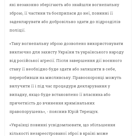
які незаконно зберігають або знайшли вогнепальну
зброю, її частини та боєприпаси до неї, повинні її
задекларувати або добровільно здати до підрозділів
поліції.
«Таку вогнепальну зброю дозволено використовувати
виключно для захисту України та українського народу
від російської агресії. Після завершення дії воєнного
стану її необхідно буде здати або залишити в себе,
переробивши на мисливську. Правоохоронці можуть
вилучити її і під час процедури декларування у
випадку, якщо буде встановлено її власника або
причетність до вчинення кримінальних
правопорушень», - пояснив Юрій Терещук.
«Українці повинні усвідомлювати, що збільшення
кількості незареєстрованої зброї в країні може