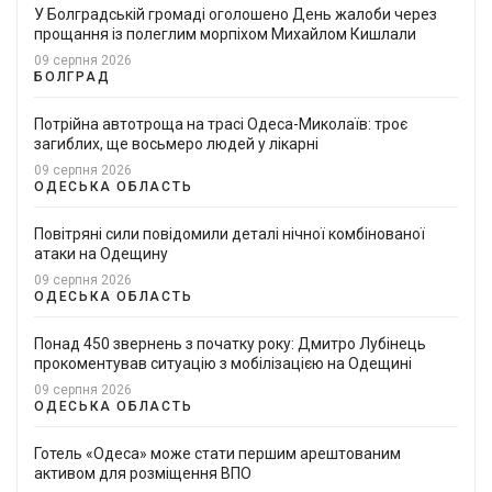
У Болградській громаді оголошено День жалоби через
прощання із полеглим морпіхом Михайлом Кишлали
09 серпня 2026
БОЛГРАД
Потрійна автотроща на трасі Одеса-Миколаїв: троє
загиблих, ще восьмеро людей у лікарні
09 серпня 2026
ОДЕСЬКА ОБЛАСТЬ
Повітряні сили повідомили деталі нічної комбінованої
атаки на Одещину
09 серпня 2026
ОДЕСЬКА ОБЛАСТЬ
Понад 450 звернень з початку року: Дмитро Лубінець
прокоментував ситуацію з мобілізацією на Одещині
09 серпня 2026
ОДЕСЬКА ОБЛАСТЬ
Готель «Одеса» може стати першим арештованим
активом для розміщення ВПО