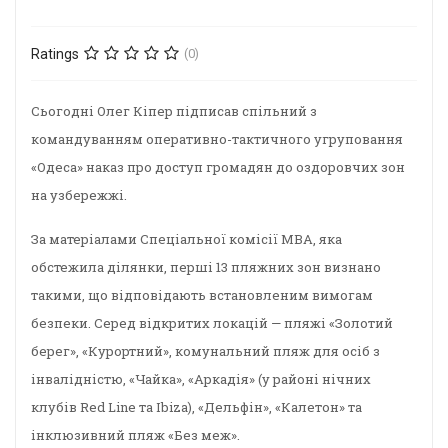
Ratings
(0)
Сьогодні Олег Кіпер підписав спільний з
командуванням оперативно-тактичного угруповання
«Одеса» наказ про доступ громадян до оздоровчих зон
на узбережжі.
За матеріалами Спеціальної комісії МВА, яка
обстежила ділянки, перші 13 пляжних зон визнано
такими, що відповідають встановленим вимогам
безпеки. Серед відкритих локацій — пляжі «Золотий
берег», «Курортний», комунальний пляж для осіб з
інвалідністю, «Чайка», «Аркадія» (у районі нічних
клубів Red Line та Ibiza), «Дельфін», «Калетон» та
інклюзивний пляж «Без меж».