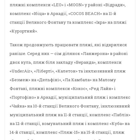
пляжні комплекси «LEO» і «MOON» у районі «Відради»,
комплекс «Ібіца» в Аркадії, «COCOS BEACH» на 11-й
станції Великого Фонтану та комплекс «Ікра» на пляжі
«Курортний».
Також продовжують працювати пляжі, які відкрилися
раніше. Серед них — сім ділянок «Ланжерона» в районі
двох куль, пляж біля закладу «Веранда», комплекси
«UnderAir», «Ліберті», «Калетон» та інклюзивний пляж
«Безмеж» на «Дельфіні», «Ла Камбала» на Малому
Фонтані, пляжні комплекси «Кокос», «Ред Лайн» і
«Портофіно» в Аркадії, муніципальний пляж і комплекс
«Чайка» на 10-й станції Великого Фонтану, інклюзивний
муніципальний пляж на 11-й станції, комплекс «Паблік»
на 12-й станції, комунальний пляж і комплекс «Куба» на
14-й станції, комплекс «Пляж-15» на 15-й станції, пляж