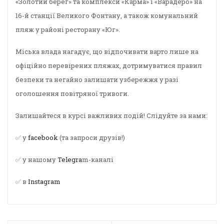
«Золотий берег» та комплекси «Карма» і «Варадеро» на
16-й станції Великого Фонтану, а також комунальний
пляж у районі ресторану «Юг».
Міська влада нагадує, що відпочивати варто лише на
офіційно перевірених пляжах, дотримуватися правил
безпеки та негайно залишати узбережжя у разі
оголошення повітряної тривоги.
Залишайтеся в курсі важливих подій! Слідуйте за нами:
✅ у
facebook
(та запроси друзів!)
✅ у нашому
Telegra
m-каналі
✅ в
Instagram