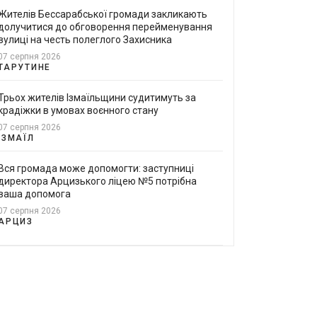
Жителів Бессарабської громади закликають
долучитися до обговорення перейменування
вулиці на честь полеглого Захисника
07 серпня 2026
ТАРУТИНЕ
Трьох жителів Ізмаїльщини судитимуть за
крадіжки в умовах воєнного стану
07 серпня 2026
ІЗМАЇЛ
Вся громада може допомогти: заступниці
директора Арцизького ліцею №5 потрібна
ваша допомога
07 серпня 2026
АРЦИЗ