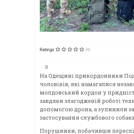
Ratings
(0)
0
На Одещині прикордонники Под
чоловіків, які намагалися неза
молдовський кордон у придніст
завдяки злагодженій роботі тех
допомогою дрона, а зупинили 
застосування службового собаки
Порушники, побачивши переслід