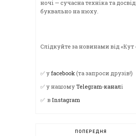
ночі — сучасна техніка та досвід
буквально на нюху.
Слідкуйте за новинами від «Кут 
✅ у
facebook
(та запроси друзів!)
✅ у нашому
Telegram-канал
і
✅ в
Instagram
ПОПЕРЕДНЯ