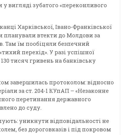
 у вигляді зубатого «переконливого
канці Харківської, Івано-Франківської
ни планували втекти до Молдови за
в. Там їм пообіцяли безпечний
тихий перехід». У разі успішної
 130 тисяч гривень на банківську
ном завершилась протоколом: відносно
іали за ст. 204-1 КУпАП – «Незаконне
нного перетинання державного
влено до суду.
ують: уникнути відповідальності не
полем, без дороговказів і під покровом