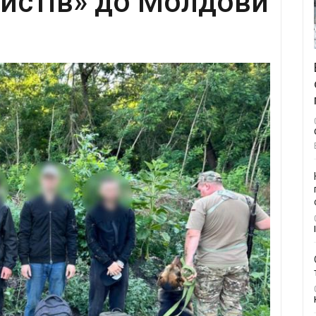
истів» до Молдови