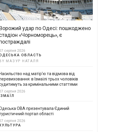
Ворожий удар по Одесі: пошкоджено
стадіон «Чорноморець», є
постраждалі
07 серпня 2026
ОДЕСЬКА ОБЛАСТЬ
BY МАЗУР НАТАЛЯ
Насильство над матір'ю та відмова від
перевиховання: в Ізмаїлі трьох чоловіків
судитимуть за кримінальними статтями
07 серпня 2026
ІЗМАЇЛ
Одеська ОВА презентувала Єдиний
туристичний портал області
07 серпня 2026
КУЛЬТУРА