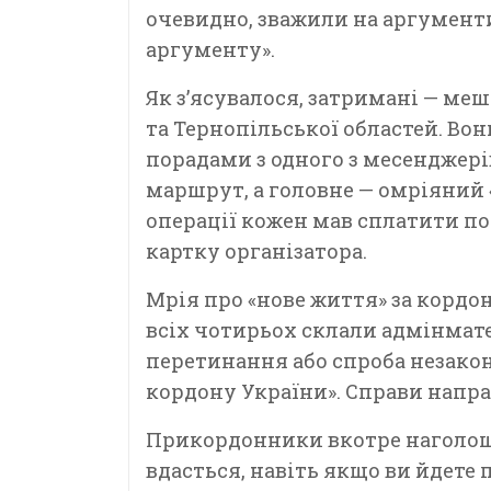
очевидно, зважили на аргументи
аргументу».
Як з’ясувалося, затримані — меш
та Тернопільської областей. Во
порадами з одного з месенджері
маршрут, а головне — омріяний «
операції кожен мав сплатити по
картку організатора.
Мрія про «нове життя» за кордо
всіх чотирьох склали адмінматер
перетинання або спроба незако
кордону України». Справи напра
Прикордонники вкотре наголош
вдасться, навіть якщо ви йдете 