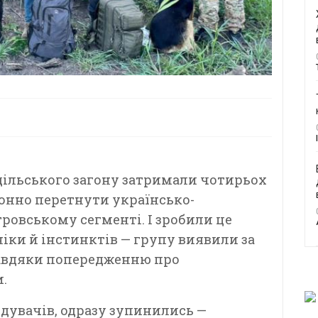
ільського загону затримали чотирьох
конно перетнути українсько-
ровському сегменті. І зробили це
ніки й інстинктів — групу виявили за
завдяки попередженню про
.
увачів, одразу зупинились —