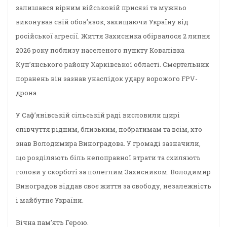
залишався вірним військовій присязі та мужньо
виконував свій обов’язок, захищаючи Україну від
російської агресії. Життя Захисника обірвалося 2 липня
2026 року поблизу населеного пункту Ковалівка
Куп’янського району Харківської області. Смертельних
поранень він зазнав унаслідок удару ворожого FPV-
дрона.
У Саф’янівській сільській раді висловили щирі
співчуття рідним, близьким, побратимам та всім, хто
знав Володимира Виноградова. У громаді зазначили,
що розділяють біль непоправної втрати та схиляють
голови у скорботі за полеглим Захисником. Володимир
Виноградов віддав своє життя за свободу, незалежність
і майбутнє України.
Вічна пам’ять Герою.